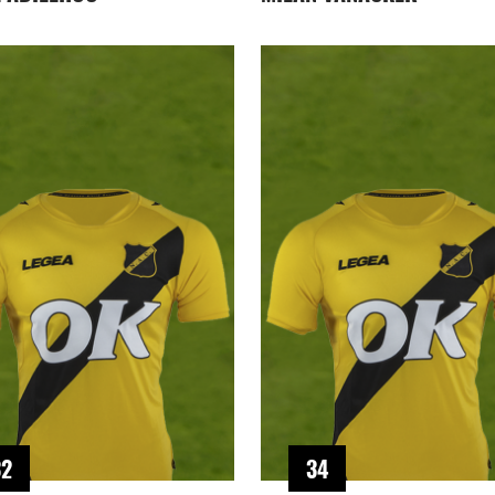
32
34