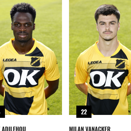
4
22
 ADILEHOU
MILAN VANACKER