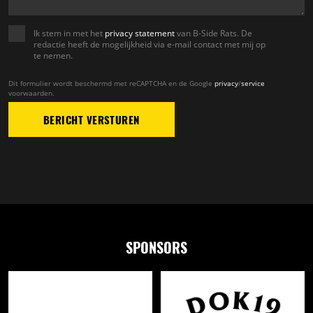
Ik stem in met het
privacy statement
van B-Side Rats. De
redactie heeft de mogelijkheid via e-mail contact met mij op
te nemen.
Dit formulier wordt beschermd met reCAPTCHA en de Google
privacy
/
service
voorwaarden.
SPONSORS