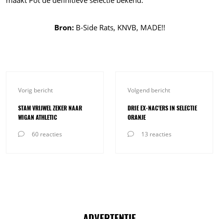
maakt Pot de definitieve selectie bekend.
Bron:
B-Side Rats, KNVB, MADE!!
Vorig bericht
Volgend bericht
STAM VRIJWEL ZEKER NAAR
DRIE EX-NAC'ERS IN SELECTIE
WIGAN ATHLETIC
ORANJE
60 reacties
13 reacties
ADVERTENTIE