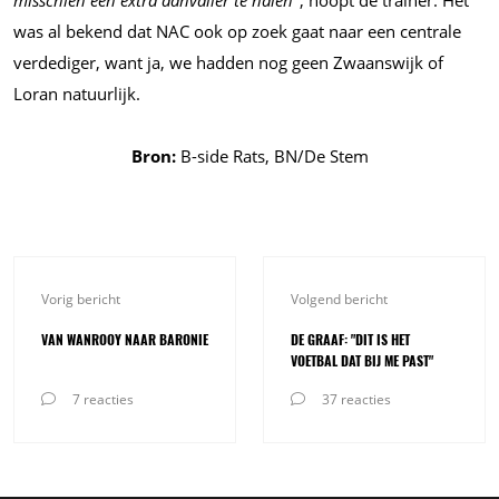
misschien een extra aanvaller te halen"
, hoopt de trainer. Het
was al bekend dat NAC ook op zoek gaat naar een centrale
verdediger, want ja, we hadden nog geen Zwaanswijk of
Loran natuurlijk.
Bron:
B-side Rats, BN/De Stem
Vorig bericht
Volgend bericht
VAN WANROOY NAAR BARONIE
DE GRAAF: "DIT IS HET
VOETBAL DAT BIJ ME PAST"
7 reacties
37 reacties