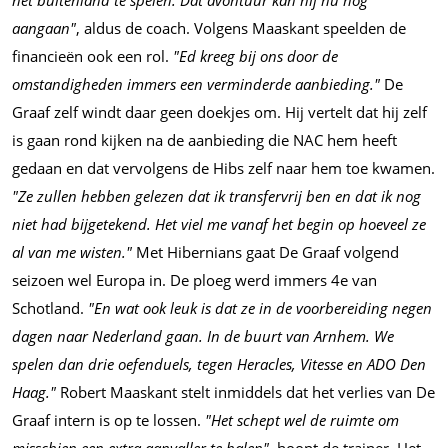
het buitenland te spelen. Dat avontuur kan hij nu nog
aangaan"
, aldus de coach. Volgens Maaskant speelden de
financieën ook een rol.
"Ed kreeg bij ons door de
omstandigheden immers een verminderde aanbieding."
De
Graaf zelf windt daar geen doekjes om. Hij vertelt dat hij zelf
is gaan rond kijken na de aanbieding die NAC hem heeft
gedaan en dat vervolgens de Hibs zelf naar hem toe kwamen.
"Ze zullen hebben gelezen dat ik transfervrij ben en dat ik nog
niet had bijgetekend. Het viel me vanaf het begin op hoeveel ze
al van me wisten."
Met Hibernians gaat De Graaf volgend
seizoen wel Europa in. De ploeg werd immers 4e van
Schotland.
"En wat ook leuk is dat ze in de voorbereiding negen
dagen naar Nederland gaan. In de buurt van Arnhem. We
spelen dan drie oefenduels, tegen Heracles, Vitesse en ADO Den
Haag."
Robert Maaskant stelt inmiddels dat het verlies van De
Graaf intern is op te lossen.
"Het schept wel de ruimte om