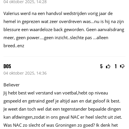
04 oktober 2025, 14:28
Valerius werd na een handvol wedstrijden vorig jaar de
hemel in geprezen wat zeer overdreven
was...nu
is hij na zijn
blessure een waardeloze back geworden. Geen aanvalsdrang
meer, geen
power....geen
inzicht..slechte
pas
...alleen
breed..enz
DOS
5
1
04 oktober 2025, 14:36
Believer
Jij hebt best wel verstand van voetbal,hebt op niveau
gespeeld en getraind geef je altijd aan en dat geloof ik best.
Je weet dan toch wel dat een tegenstander bepaalde dingen
kan afdwingen,zodat in ons geval NAC er heel slecht uit ziet.
Was NAC zo slecht of was Groningen zo goed? Ik denk het