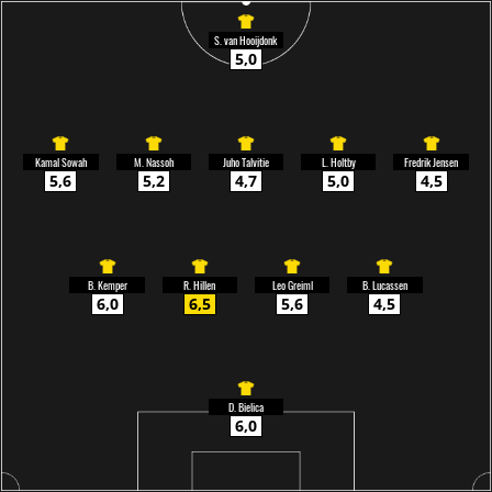
S. van Hooijdonk
5,0
Kamal Sowah
M. Nassoh
Juho Talvitie
L. Holtby
Fredrik Jensen
5,6
5,2
4,7
5,0
4,5
B. Kemper
R. Hillen
Leo Greiml
B. Lucassen
6,0
6,5
5,6
4,5
D. Bielica
6,0