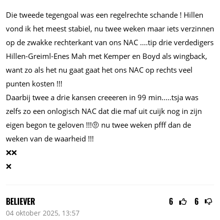
Die tweede tegengoal was een regelrechte schande ! Hillen
vond ik het meest stabiel, nu twee weken maar iets verzinnen
op de zwakke rechterkant van ons NAC
....tip
drie verdedigers
Hillen-Greiml-Enes Mah met Kemper en Boyd als wingback,
want zo als het nu gaat gaat het ons NAC op rechts veel
punten kosten !!!
Daarbij twee a drie kansen creeeren in 99
min.....tsja
was
zelfs zo een onlogisch NAC dat die maf uit cuijk nog in zijn
eigen begon te geloven !!!🤨 nu twee weken pfff dan de
weken van de waarheid !!!
❌️❌️
❌️
BELIEVER
6
6
04 oktober 2025, 13:57