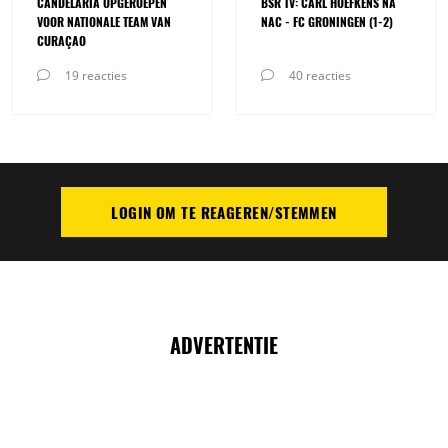
CANDELARIA OPGEROEPEN
BSR TV: CARL HOEFKENS NA
VOOR NATIONALE TEAM VAN
NAC - FC GRONINGEN (1-2)
CURAÇAO
19 reacties
40 reacties
LOGIN OM TE REAGEREN/STEMMEN
PLAATS REACTIE
ADVERTENTIE