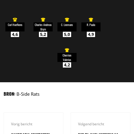
Carl Hoefkens
Charles-Andreas
C. Leemans
R. Paula
Brym
4,6
5,2
5,0
4,9
Cherrion
Valerius
4,2
BRON:
B-Side Rats
Vorig bericht
Volgend bericht