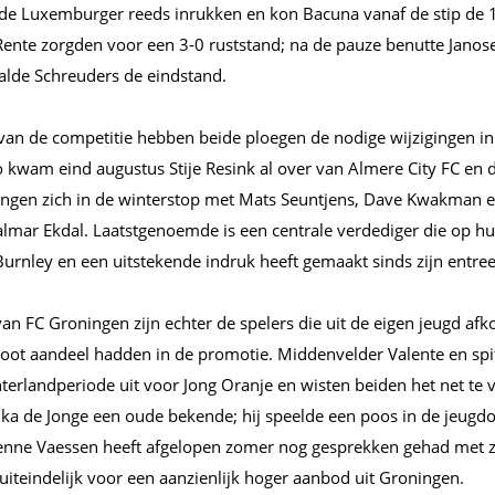
e Luxemburger reeds inrukken en kon Bacuna vanaf de stip de 
ente zorgden voor een 3-0 ruststand; na de pauze benutte Janos
alde Schreuders de eindstand.
van de competitie hebben beide ploegen de nodige wijzigingen in 
 kwam eind augustus Stije Resink al over van Almere City FC en 
ingen zich in de winterstop met Mats Seuntjens, Dave Kwakman 
jalmar Ekdal. Laatstgenoemde is een centrale verdediger die op h
rnley en een uitstekende indruk heeft gemaakt sinds zijn entree
an FC Groningen zijn echter de spelers die uit de eigen jeugd afk
groot aandeel hadden in de promotie. Middenvelder Valente en sp
terlandperiode uit voor Jong Oranje en wisten beiden het net te 
ika de Jonge een oude bekende; hij speelde een poos in de jeugdo
enne Vaessen heeft afgelopen zomer nog gesprekken gehad met zi
iteindelijk voor een aanzienlijk hoger aanbod uit Groningen.