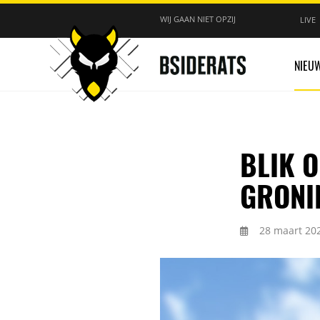
WIJ GAAN NIET OPZIJ
LIVE
NIEU
BLIK O
GRONI
28 maart 20