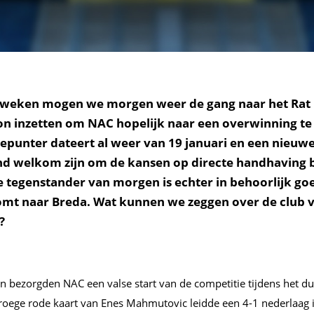
 weken mogen we morgen weer de gang naar het Rat
on inzetten om NAC hopelijk naar een overwinning t
iepunter dateert al weer van 19 januari en een nieuwe
nd welkom zijn om de kansen op directe handhaving b
e tegenstander van morgen is echter in behoorlijk go
mt naar Breda. Wat kunnen we zeggen over de club v
?
n bezorgden NAC een valse start van de competitie tijdens het du
roege rode kaart van Enes Mahmutovic leidde een 4-1 nederlaag i