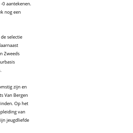
1-0 aantekenen.
ek nog een
de selectie
daarnaast
en Zweeds
uurbasis
.
omstig zijn en
its Van Bergen
vinden. Op het
pleiding van
jn jeugdliefde