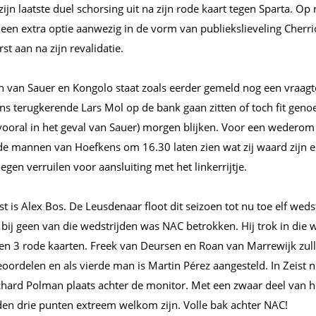
zijn laatste duel schorsing uit na zijn rode kaart tegen Sparta. Op 
een extra optie aanwezig in de vorm van publiekslieveling Cherrio
rst aan na zijn revalidatie.
 van Sauer en Kongolo staat zoals eerder gemeld nog een vraagte
s terugkerende Lars Mol op de bank gaan zitten of toch fit genoe
(vooral in het geval van Sauer) morgen blijken. Voor een wederom
e mannen van Hoefkens om 16.30 laten zien wat zij waard zijn e
egen verruilen voor aansluiting met het linkerrijtje.
st is Alex Bos. De Leusdenaar floot dit seizoen tot nu toe elf weds
 bij geen van die wedstrijden was NAC betrokken. Hij trok in die w
 en 3 rode kaarten. Freek van Deursen en Roan van Marrewijk zul
 beoordelen en als vierde man is Martin Pérez aangesteld. In Zeist
hard Polman plaats achter de monitor. Met een zwaar deel van
den drie punten extreem welkom zijn. Volle bak achter NAC!