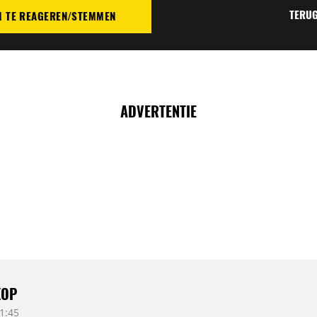
TERUG
M TE REAGEREN/STEMMEN
TIE
ADVERTENTIE
KOP
1:45