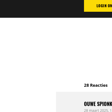
LOGIN O
PLAATS REAC
28
Reacties
OUWE SPION
28 maart 2025, 1