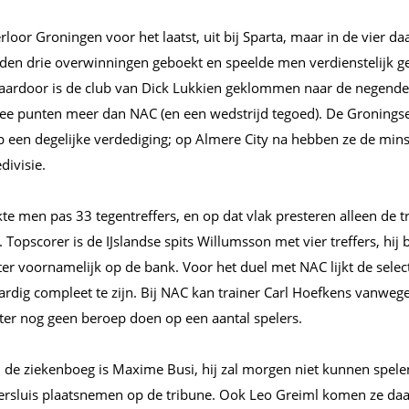
rloor Groningen voor het laatst, uit bij Sparta, maar in de vier 
den drie overwinningen geboekt en speelde men verdienstelijk ge
ardoor is de club van Dick Lukkien geklommen naar de negende 
twee punten meer dan NAC (en een wedstrijd tegoed). De Groningse
p een degelijke verdediging; op Almere City na hebben ze de min
divisie.
te men pas 33 tegentreffers, en op dat vlak presteren alleen de t
 Topscorer is de IJslandse spits Willumsson met vier treffers, hij b
er voornamelijk op de bank. Voor het duel met NAC lijkt de selec
ardig compleet te zijn. Bij NAC kan trainer Carl Hoefkens vanweg
ter nog geen beroep doen op een aantal spelers.
n de ziekenboeg is Maxime Busi, hij zal morgen niet kunnen spele
ersluis plaatsnemen op de tribune. Ook Leo Greiml komen ze daa