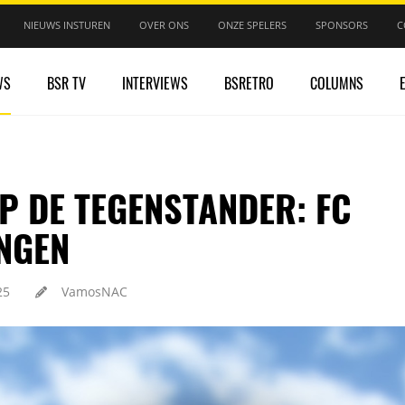
NIEUWS INSTUREN
OVER ONS
ONZE SPELERS
SPONSORS
C
WS
BSR TV
INTERVIEWS
BSRETRO
COLUMNS
P DE TEGENSTANDER: FC
NGEN
25
VamosNAC