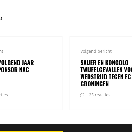
ts
ht
Volgend bericht
VOLGEND JAAR
SAUER EN KONGOLO
PONSOR NAC
TWIJFELGEVALLEN V
WEDSTRIJD TEGEN FC
GRONINGEN
ties
25 reacties