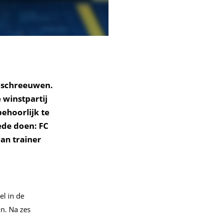
e schreeuwen.
 winstpartij
ehoorlijk te
ede doen: FC
an trainer
el in de
n. Na zes