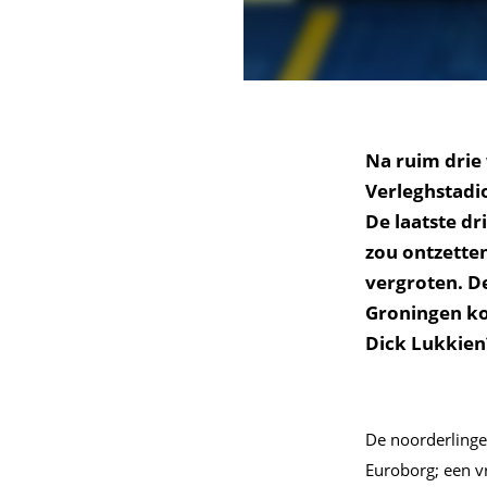
Na ruim drie
Verleghstadi
De laatste dr
zou ontzette
vergroten. D
Groningen ko
Dick Lukkien
De noorderlinge
Euroborg; een v