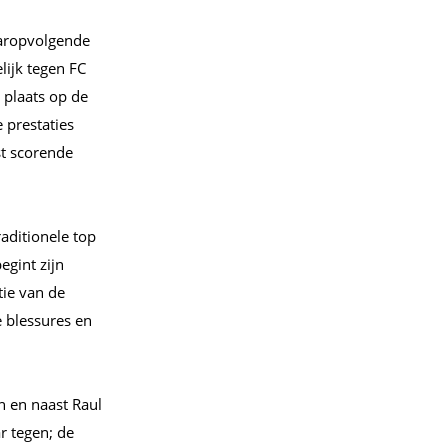
daaropvolgende
lijk tegen FC
plaats op de
 prestaties
st scorende
raditionele top
egint zijn
tie van de
e blessures en
n en naast Raul
r tegen; de