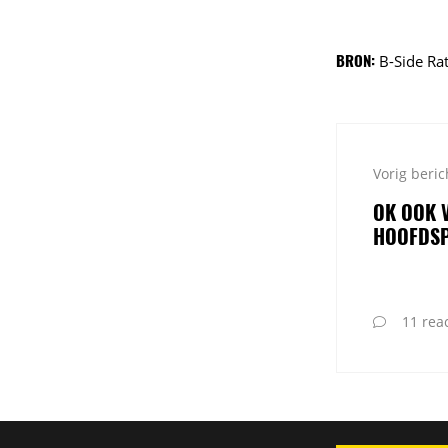
BRON:
B-Side Ra
Vorig beric
OK OOK 
HOOFDS
11 reac