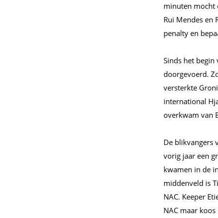
minuten mocht d
Rui Mendes en R
penalty en bepa
Sinds het begin 
doorgevoerd. Zo
versterkte Gron
international H
overkwam van Bu
De blikvangers v
vorig jaar een 
kwamen in de in
middenveld is T
NAC. Keeper Eti
NAC maar koos u