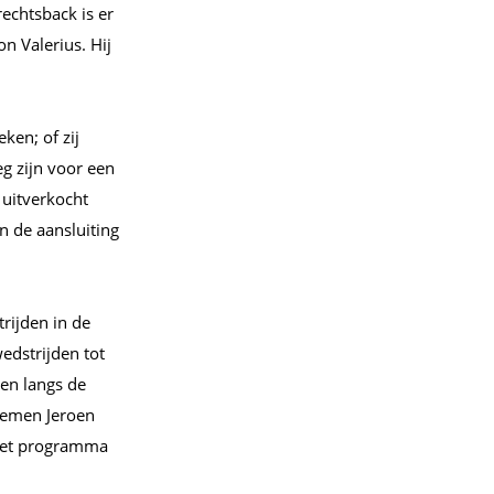
rechtsback is er
n Valerius. Hij
ken; of zij
g zijn voor een
 uitverkocht
n de aansluiting
trijden in de
edstrijden tot
len langs de
 nemen Jeroen
 het programma