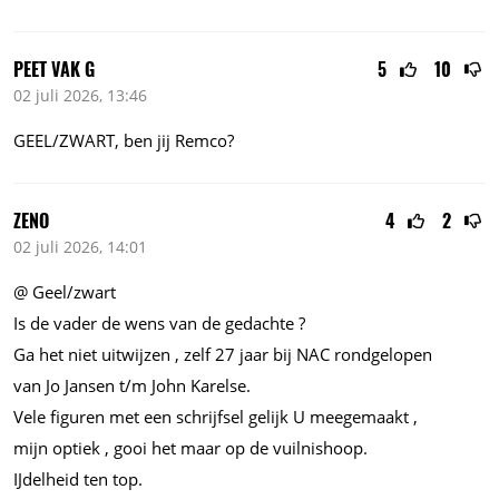
PEET VAK G
5
10
02 juli 2026, 13:46
GEEL/ZWART, ben jij Remco?
ZENO
4
2
02 juli 2026, 14:01
@ Geel/zwart
Is de vader de wens van de gedachte ?
Ga het niet uitwijzen , zelf 27 jaar bij NAC rondgelopen
van Jo Jansen t/m John Karelse.
Vele figuren met een schrijfsel gelijk U meegemaakt ,
mijn optiek , gooi het maar op de vuilnishoop.
IJdelheid ten top.