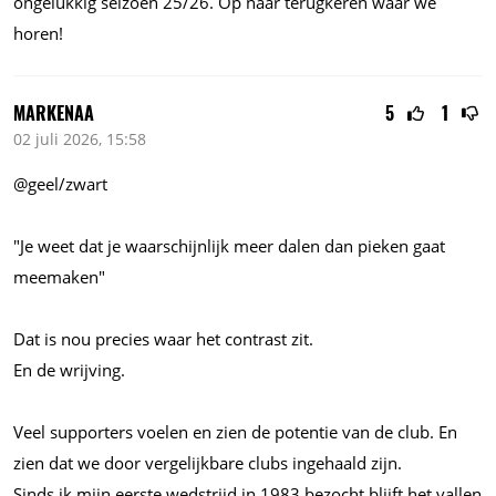
ongelukkig seizoen 25/26. Op naar terugkeren waar we
horen!
MARKENAA
5
1
02 juli 2026, 15:58
@geel/zwart
"Je weet dat je waarschijnlijk meer dalen dan pieken gaat
meemaken"
Dat is nou precies waar het contrast zit.
En de wrijving.
Veel supporters voelen en zien de potentie van de club. En
zien dat we door vergelijkbare clubs ingehaald zijn.
Sinds ik mijn eerste wedstrijd in 1983 bezocht blijft het vallen