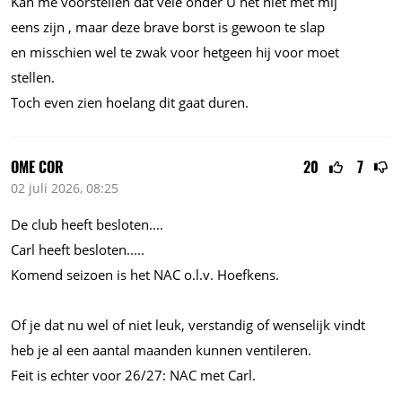
Kan me voorstellen dat vele onder U het niet met mij
eens zijn , maar deze brave borst is gewoon te slap
en misschien wel te zwak voor hetgeen hij voor moet
stellen.
Toch even zien hoelang dit gaat duren.
OME COR
20
7
02 juli 2026, 08:25
De club heeft
besloten....
Carl heeft
besloten.....
Komend seizoen is het NAC
o.l.v.
Hoefkens.
Of je dat nu wel of niet leuk, verstandig of wenselijk vindt
heb je al een aantal maanden kunnen ventileren.
Feit is echter voor 26/27: NAC met Carl.