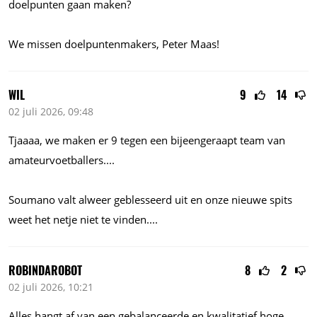
doelpunten gaan maken?
We missen doelpuntenmakers, Peter Maas!
WIL
9
14
02 juli 2026, 09:48
Tjaaaa, we maken er 9 tegen een bijeengeraapt team van
amateurvoetballers....
Soumano valt alweer geblesseerd uit en onze nieuwe spits
weet het netje niet te
vinden....
ROBINDAROBOT
8
2
02 juli 2026, 10:21
Alles hangt af van een gebalanceerde en kwalitatief hoge