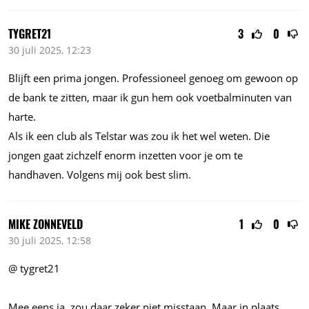
TYGRET21
3
0
30 juli 2025, 12:23
Blijft een prima jongen. Professioneel genoeg om gewoon op
de bank te zitten, maar ik gun hem ook voetbalminuten van
harte.
Als ik een club als Telstar was zou ik het wel weten. Die
jongen gaat zichzelf enorm inzetten voor je om te
handhaven. Volgens mij ook best slim.
MIKE ZONNEVELD
1
0
30 juli 2025, 12:58
@ tygret21
Mee eens ja, zou daar zeker niet misstaan. Maar in plaats