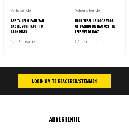
Vorig bericht
Volgend bericht
BSR TV: JEAN-PAUL VAN
DION VERSLUIS KOOS VOOR
GASTEL VOOR NAC - FC
UITDAGING BIJ NAC O21: ‘IK
GRONINGEN
LEEF MET DE DAG’
34 reacties
1 reactie
LOGIN OM TE REAGEREN/STEMMEN
PLAATS REACTIE
ADVERTENTIE