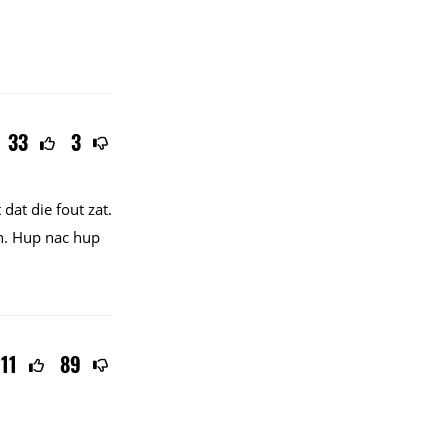
33
3
dat die fout zat.
en. Hup nac hup
11
89