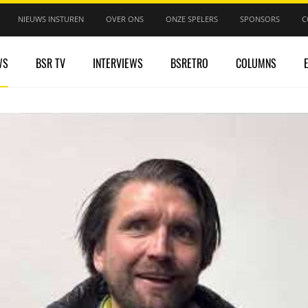
NIEUWS INSTUREN
OVER ONS
ONZE SPELERS
SPONSORS
C
WS
BSR TV
INTERVIEWS
BSRETRO
COLUMNS