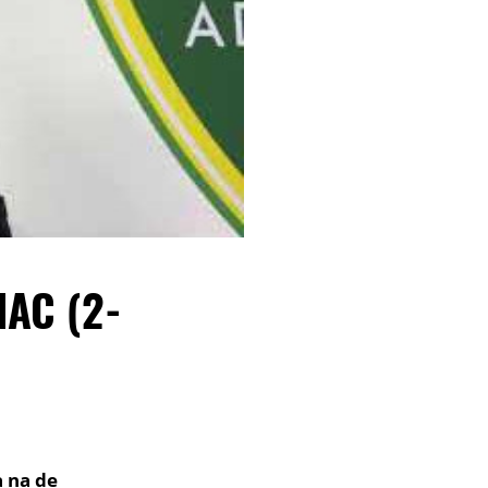
AC (2-
 na de