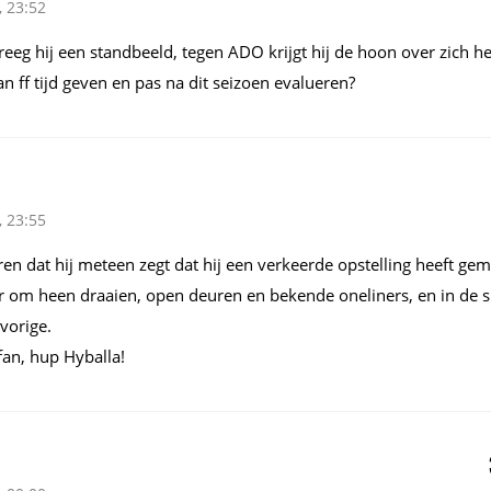
, 23:52
eeg hij een standbeeld, tegen ADO krijgt hij de hoon over zich h
 ff tijd geven en pas na dit seizoen evalueren?
, 23:55
n dat hij meteen zegt dat hij een verkeerde opstelling heeft gem
r om heen draaien, open deuren en bekende oneliners, en in de sp
 vorige.
fan, hup Hyballa!