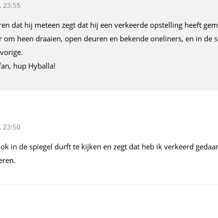
, 23:55
n dat hij meteen zegt dat hij een verkeerde opstelling heeft gem
r om heen draaien, open deuren en bekende oneliners, en in de sp
 vorige.
fan, hup Hyballa!
, 23:50
ook in de spiegel durft te kijken en zegt dat heb ik verkeerd gedaa
eren.