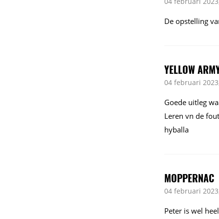
04 februari 2023
De opstelling v
YELLOW ARM
04 februari 2023
Goede uitleg waa
Leren vn de fout
hyballa
MOPPERNAC
04 februari 2023
Peter is wel hee