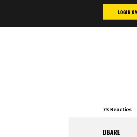
LOGIN O
PLAATS REAC
73
Reacties
DBARE