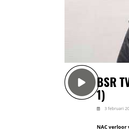
BSR TV
1)
3 februari 2
NAC verloor 