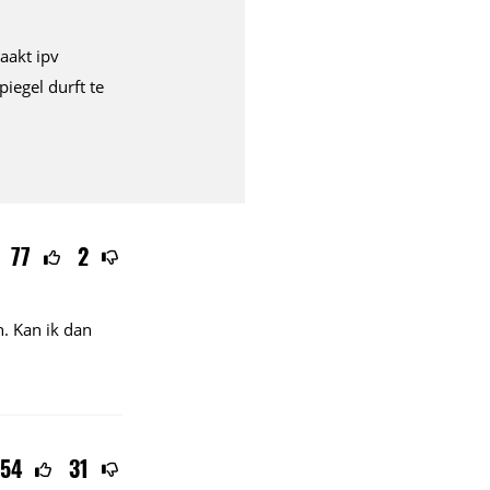
aakt ipv
iegel durft te
77
2
n. Kan ik dan
54
31