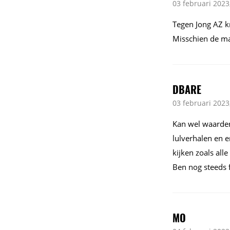
03 februari 2023
Tegen Jong AZ kr
Misschien de man
DBARE
03 februari 2023
Kan wel waardere
lulverhalen en e
kijken zoals alle
Ben nog steeds 
MO