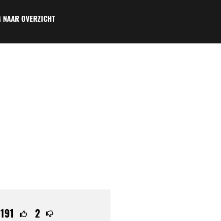
 NAAR OVERZICHT
191
2