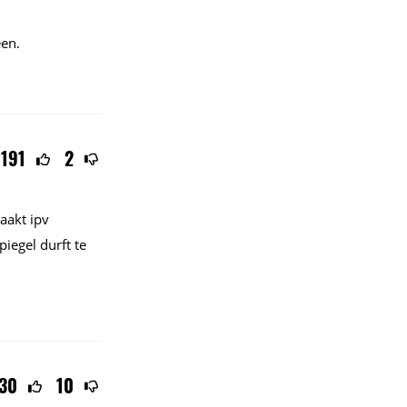
een.
191
2
aakt ipv
iegel durft te
30
10