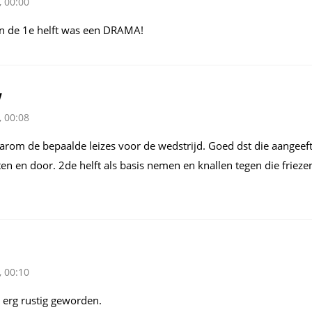
, 00:00
an de 1e helft was een DRAMA!
Y
, 00:08
rom de bepaalde leizes voor de wedstrijd. Goed dst die aangeeft 
en en door. 2de helft als basis nemen en knallen tegen die friez
, 00:10
l erg rustig geworden.