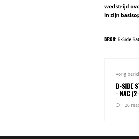
wedstrijd ov
in zijn basiso
BRON:
B-Side Ra
Vorig beric
B-SIDE S
- NAC (2-
26 reac