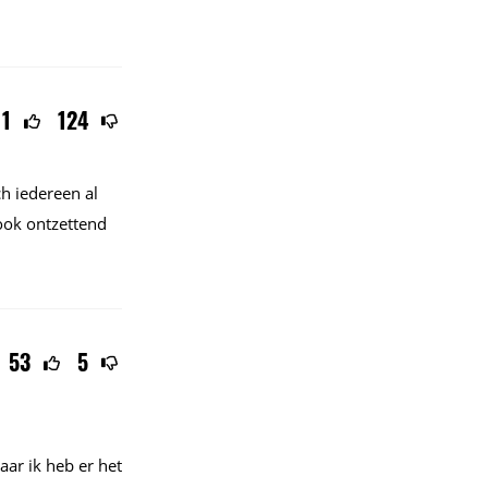
11
124
ch iedereen al
ook ontzettend
53
5
aar
ik heb er het