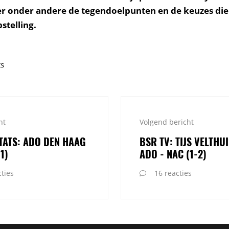
er onder andere de tegendoelpunten en de keuzes die
pstelling.
ts
ht
Volgend bericht
TATS: ADO DEN HAAG
BSR TV: TIJS VELTHU
1)
ADO - NAC (1-2)
ties
16 reacties