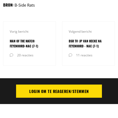
BRON:
B-Side Rats
Vorig bericht
Volgend bericht
MAN OF THE MATCH:
BSR TV: JP VAN HECKE NA
FEYENOORD-NAC (7-1)
FEYENOORD - NAC (7-1)
20 reacties
11 reacties
LOGIN OM TE REAGEREN/STEMMEN
PLAATS REACTIE