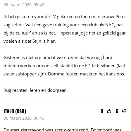
06 maart 2020, 09:42
Ik heb gisteren voor de TV gekeken en toen mijn vrouw Peter
zag zei ze: ‘wat een gave training voor een club als NAC, past
bij de cultuur’ en zo is het. Hopen dat je je net zo geliefd gaat
voelen als dat Stijn is hier.
Gisteren is niet erg omdat we nu zien dat we nog hard
moeten werken om onszelf stabiel in de ED te bevinden (laat
staan subtopper zijn). Domme fouten maakten het kansloos.
Rug rechten, leren en doorgaan
ITALO (BSR)
9
6
06 maart 2020, 09:45
De start gisteravond was zeer overtuigend. Feyenoord was