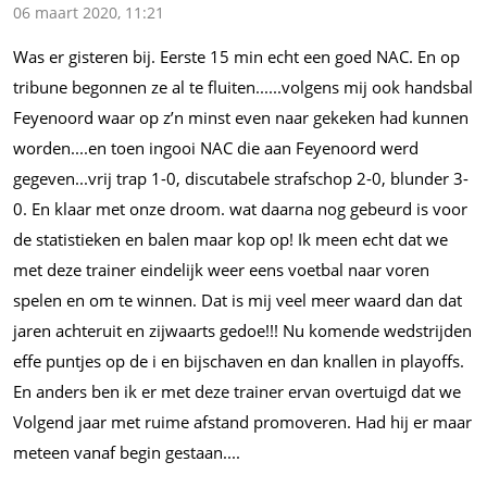
06 maart 2020, 11:21
Was er gisteren bij. Eerste 15 min echt een goed NAC. En op
tribune begonnen ze al te
fluiten......volgens
mij ook handsbal
Feyenoord waar op z’n minst even naar gekeken had kunnen
worden....en
toen ingooi NAC die aan Feyenoord werd
gegeven...vrij
trap 1-0, discutabele strafschop 2-0, blunder 3-
0. En klaar met onze droom. wat daarna nog gebeurd is voor
de statistieken en balen maar kop op! Ik meen echt dat we
met deze trainer eindelijk weer eens voetbal naar voren
spelen en om te winnen. Dat is mij veel meer waard dan dat
jaren achteruit en zijwaarts gedoe!!! Nu komende wedstrijden
effe puntjes op de i en bijschaven en dan knallen in playoffs.
En anders ben ik er met deze trainer ervan overtuigd dat we
Volgend jaar met ruime afstand promoveren. Had hij er maar
meteen vanaf begin
gestaan....