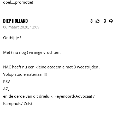
doel....promotie!
DIEP HOLLAND
3
3
06 maart 2020, 12:09
Ontbijtje !
Met ( nu nog ) wrange vruchten .
NAC heeft nu een kleine academie met 3 wedstrijden .
Volop studiemateriaal !!!
PSV
AZ,
en de derde van dit drieluik. Feyenoord/Advocaat /
Kamphuis/ Zeist