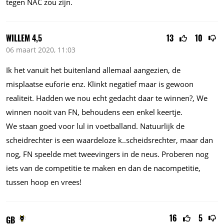
tegen NAC zou zijn.
WILLEM 4,5
13
10
06 maart 2020, 11:03
Ik het vanuit het buitenland allemaal aangezien, de
misplaatse euforie enz. Klinkt negatief maar is gewoon
realiteit. Hadden we nou echt gedacht daar te winnen?, We
winnen nooit van FN, behoudens een enkel keertje.
We staan goed voor lul in voetballand. Natuurlijk de
scheidrechter is een waardeloze
k..scheidsrechter,
maar dan
nog, FN speelde met tweevingers in de neus. Proberen nog
iets van de competitie te maken en dan de nacompetitie,
tussen hoop en vrees!
16
5
GB