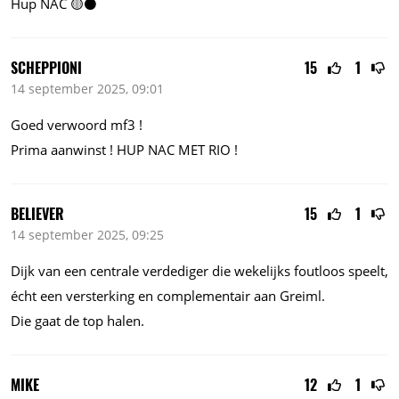
Hup NAC 🟡⚫️
SCHEPPIONI
15
1
14 september 2025, 09:01
Goed verwoord mf3 !
Prima aanwinst ! HUP NAC MET RIO !
BELIEVER
15
1
14 september 2025, 09:25
Dijk van een centrale verdediger die wekelijks foutloos speelt,
écht een versterking en complementair aan Greiml.
Die gaat de top halen.
MIKE
12
1