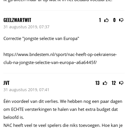
GEELZWARTWIT
1
0
31 augustus 2019, 07:37
Correctie "jongste selectie van Europa"
https://www.bndestem.nl/sport/nac-heeft-op-oekraiense-
club-na-jongste-selectie-van-europa~a6a6445f/
JVT
13
12
31 augustus 2019, 07:41
Één voordeel van dit verlies. We hebben nog een paar dagen
om ECHTE versterkingen te halen van het extra budget dat
beloofd is.
NAC heeft veel te veel spelers die niks toevoegen. Hoe kan je