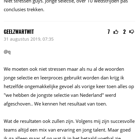
Niet stressen guys. Jonge selectie, over 10 wedstrijden pas
conclusies trekken.
GEELZWARTWIT
7
2
31 augustus 2019, 07:35
@q
We moeten ook niet stressen maar als nu al de woorden
jonge selectie en leerproces gebruikt worden dan krijg ik
hetzelfde ongemakkelijke gevoel als vorige keer toen alles op
"we hebben de jongste selectie van Nederland" werd
afgeschoven.. We kennen het resultaat van toen.
Wat de resultaten ook zullen zijn. Volgens mij zijn succesvolle
teams altijd een mix van ervaring en jong talent. Maar goed
ik ga alleen maar af op wat ik in het betaald voetbal zie.