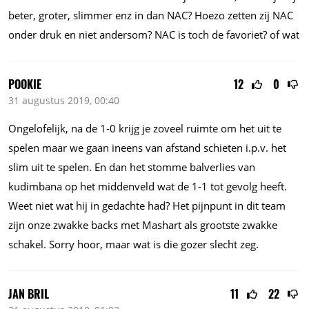
beter, groter, slimmer enz in dan NAC? Hoezo zetten zij NAC
onder druk en niet andersom? NAC is toch de favoriet? of wat
POOKIE
12
0
31 augustus 2019, 00:40
Ongelofelijk, na de 1-0 krijg je zoveel ruimte om het uit te
spelen maar we gaan ineens van afstand schieten
i.p.v.
het
slim uit te spelen. En dan het stomme balverlies van
kudimbana op het middenveld wat de 1-1 tot gevolg heeft.
Weet niet wat hij in gedachte had? Het pijnpunt in dit team
zijn onze zwakke backs met Mashart als grootste zwakke
schakel. Sorry hoor, maar wat is die gozer slecht zeg.
JAN BRIL
11
22