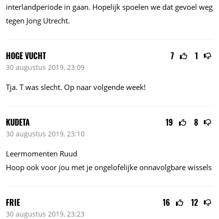
interlandperiode in gaan. Hopelijk spoelen we dat gevoel weg
tegen Jong Utrecht.
HOGE VUCHT
7
1
30 augustus 2019, 23:09
Tja. T was slecht. Op naar volgende week!
KUDETA
19
8
30 augustus 2019, 23:10
Leermomenten Ruud
Hoop ook voor jou met je ongelofelijke onnavolgbare wissels
FRIE
16
12
30 augustus 2019, 23:23