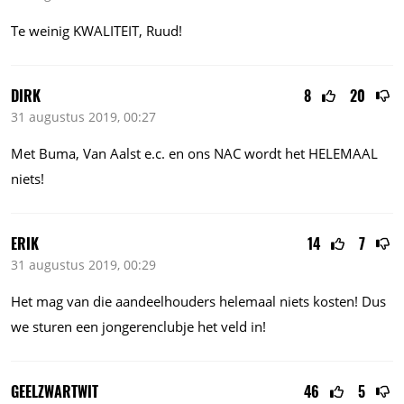
Te weinig KWALITEIT, Ruud!
DIRK
8
20
31 augustus 2019, 00:27
Met Buma, Van Aalst
e.c.
en ons NAC wordt het HELEMAAL
niets!
ERIK
14
7
31 augustus 2019, 00:29
Het mag van die aandeelhouders helemaal niets kosten! Dus
we sturen een jongerenclubje het veld in!
GEELZWARTWIT
46
5