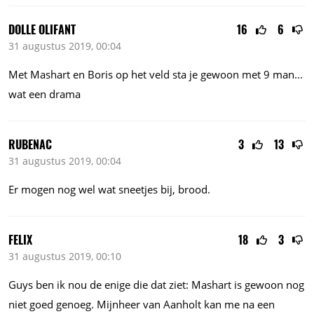
DOLLE OLIFANT
16
6
31 augustus 2019, 00:04
Met Mashart en Boris op het veld sta je gewoon met 9
man...
wat een drama
RUBENAC
3
13
31 augustus 2019, 00:04
Er mogen nog wel wat sneetjes bij, brood.
FELIX
18
3
31 augustus 2019, 00:10
Guys ben ik nou de enige die dat ziet: Mashart is gewoon nog
niet goed genoeg. Mijnheer van Aanholt kan me na een