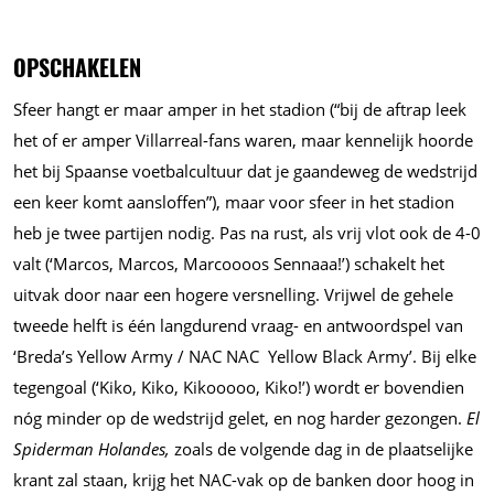
OPSCHAKELEN
Sfeer hangt er maar amper in het stadion (“bij de aftrap leek
het of er amper Villarreal-fans waren, maar kennelijk hoorde
het bij Spaanse voetbalcultuur dat je gaandeweg de wedstrijd
een keer komt aansloffen”), maar voor sfeer in het stadion
heb je twee partijen nodig. Pas na rust, als vrij vlot ook de 4-0
valt (‘Marcos, Marcos, Marcoooos Sennaaa!’) schakelt het
uitvak door naar een hogere versnelling. Vrijwel de gehele
tweede helft is één langdurend vraag- en antwoordspel van
‘Breda’s Yellow Army / NAC NAC Yellow Black Army’. Bij elke
tegengoal (‘Kiko, Kiko, Kikooooo, Kiko!’) wordt er bovendien
nóg minder op de wedstrijd gelet, en nog harder gezongen.
El
Spiderman Holandes,
zoals de volgende dag in de plaatselijke
krant zal staan, krijg het NAC-vak op de banken door hoog in