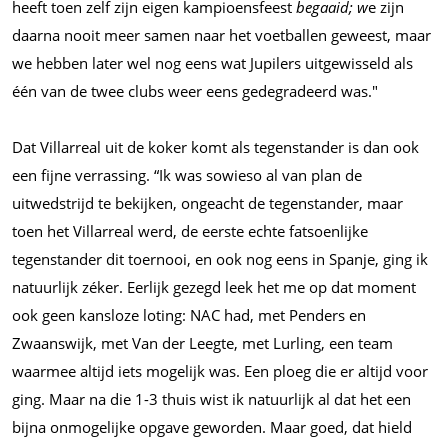
heeft toen zelf zijn eigen kampioensfeest
begaaid; w
e zijn
daarna nooit meer samen naar het voetballen geweest, maar
we hebben later wel nog eens wat Jupilers uitgewisseld als
één van de twee clubs weer eens gedegradeerd was."
Dat Villarreal uit de koker komt als tegenstander is dan ook
een fijne verrassing. “Ik was sowieso al van plan de
uitwedstrijd te bekijken, ongeacht de tegenstander, maar
toen het Villarreal werd, de eerste echte fatsoenlijke
tegenstander dit toernooi, en ook nog eens in Spanje, ging ik
natuurlijk zéker. Eerlijk gezegd leek het me op dat moment
ook geen kansloze loting: NAC had, met Penders en
Zwaanswijk, met Van der Leegte, met Lurling, een team
waarmee altijd iets mogelijk was. Een ploeg die er altijd voor
ging. Maar na die 1-3 thuis wist ik natuurlijk al dat het een
bijna onmogelijke opgave geworden. Maar goed, dat hield