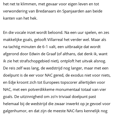
het net te klimmen, met gevaar voor eigen leven en tot
verwondering van Bredanaars én Spanjaarden aan beide
kanten van het hek.
En die vocale inzet wordt beloond. Na een uur spelen, en zes
makkelijke goals, gelooft Villarreal het verder wel. Maar als
na tachtig minuten de 6-1 valt, een uitbraakje dat wordt
afgerond door Edwin de Graaf (of althans, dat denk ik, want
ik zie het strafschopgebied niet), ontploft het uitvak alsnog.
De reis zelf was lang, de wedstrijd nog langer, maar met een
doelpunt is de eer voor NAC gered, de exodus niet voor niets,
en Edje kroont zich tot Europees topscorer allertijden voor
NAC, met een potverdikkeme monumentaal totaal van vier
goals. De uitzinnigheid om zo’n triviaal doelpunt past
helemaal bij de wedstrijd die zwaar inwerkt op je gevoel voor
galgenhumor, en dat zijn de meeste NAC-fans kennelijk nog