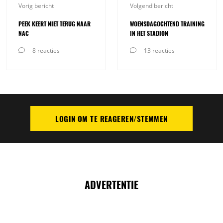
Vorig bericht
Volgend bericht
PEEK KEERT NIET TERUG NAAR
WOENSDAGOCHTEND TRAINING
NAC
IN HET STADION
8 reacties
13 reacties
LOGIN OM TE REAGEREN/STEMMEN
PLAATS REACTIE
ADVERTENTIE