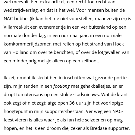
wel meevalt. Een extra artikel, een recht-toe-recht-aan
wedstrijdverslag, en dat is het wel. Voor mensen buiten de
NAC-bubbel (ik kan het me niet voorstellen, maar ze zijn er) is
Villarreal-uit een evenementje in een ver buitenland op een
normale donderdag, in een normaal jaar, in een normale
komkommertijdzomer, met
rellen
op het strand van Hoek
van Holland om over te berichten, of over de lotgevallen van
een
minderjarig meisje alleen op een zeilboot
.
Ik zet, omdat ik slecht ben in inschatten wat gezonde porties
zijn, mijn tanden in een
footlong
met gehakballetjes, en er
drupt tomatensaus op een stukje stadsnieuws. Wat de krant
ook zegt of niet zegt: afgelopen 36 uur zijn het voorlopige
hoogtepunt in mijn supportersbestaan. Ver weg een NAC-
feest vieren is alles waar je als fan hele seizoenen op mag
hopen, en het is een droom die, zeker als Bredase supporter,