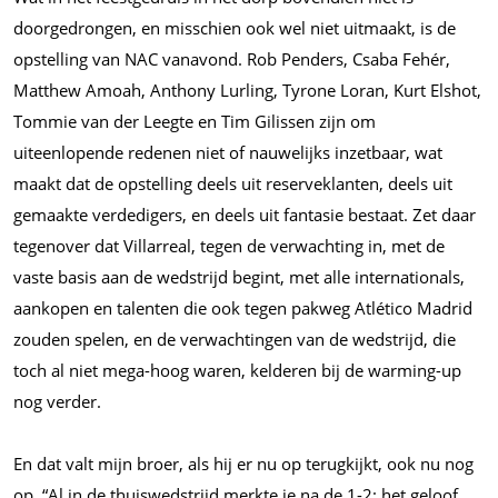
doorgedrongen, en misschien ook wel niet uitmaakt, is de
opstelling van NAC vanavond. Rob Penders, Csaba Fehér,
Matthew Amoah, Anthony Lurling, Tyrone Loran, Kurt Elshot,
Tommie van der Leegte en Tim Gilissen zijn om
uiteenlopende redenen niet of nauwelijks inzetbaar, wat
maakt dat de opstelling deels uit reserveklanten, deels uit
gemaakte verdedigers, en deels uit fantasie bestaat. Zet daar
tegenover dat Villarreal, tegen de verwachting in, met de
vaste basis aan de wedstrijd begint, met alle internationals,
aankopen en talenten die ook tegen pakweg Atlético Madrid
zouden spelen, en de verwachtingen van de wedstrijd, die
toch al niet mega-hoog waren, kelderen bij de warming-up
nog verder.
En dat valt mijn broer, als hij er nu op terugkijkt, ook nu nog
op. “Al in de thuiswedstrijd merkte je na de 1-2: het geloof