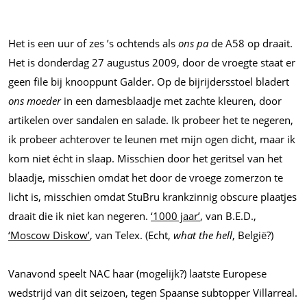
Het is een uur of zes ’s ochtends als
ons pa
de A58 op draait.
Het is donderdag 27 augustus 2009, door de vroegte staat er
geen file bij knooppunt Galder. Op de bijrijdersstoel bladert
ons moeder
in een damesblaadje met zachte kleuren, door
artikelen over sandalen en salade. Ik probeer het te negeren,
ik probeer achterover te leunen met mijn ogen dicht, maar ik
kom niet écht in slaap. Misschien door het geritsel van het
blaadje, misschien omdat het door de vroege zomerzon te
licht is, misschien omdat StuBru krankzinnig obscure plaatjes
draait die ik niet kan negeren.
‘1000 jaar’
, van B.E.D.,
‘Moscow Diskow’
, van Telex. (Echt,
what the hell
, België?)
Vanavond speelt NAC haar (mogelijk?) laatste Europese
wedstrijd van dit seizoen, tegen Spaanse subtopper Villarreal.