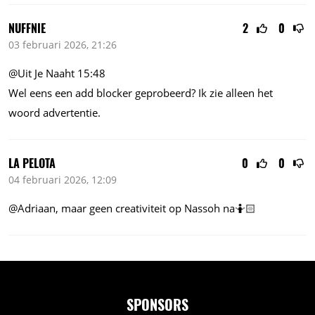
NUFFNIE
2
0
03 februari 2026, 21:26
@Uit Je Naaht 15:48
Wel eens een add blocker geprobeerd? Ik zie alleen het
woord advertentie.
LA PELOTA
0
0
04 februari 2026, 12:09
@Adriaan, maar geen creativiteit op Nassoh na🤷🏻
SPONSORS