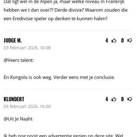
Dat ligt wel in de Alpen ja, maar welke niveau in Frankrijk
hebben we t dan over?? Derde divisie? Waarom zouden die
een Eredivisie speler op denken te kunnen halen?
JUDGE M.
4
0
03 februari 2026, 16:08
@Veers talent:
En Kongolo is ook weg. Verder eens met je conclusie.
KLUNDERT
4
0
03 februari 2026, 16:09
@Uit Je Naaht
Ik heb nog nooit een advertentie gezien op deze site. Wel