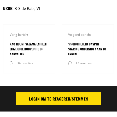
BRON:
B-Side Rats, VI
Vorig bericht
Volgend bericht
NAC HUURT SALAMA EN HEEFT
'PROMOTIEHELD CASPER
EENZIJDIGE KOOPOPTIE OP
STARING ONDERWEG NAAR FC
AANVALLER
EMMEN'
34 reacties
17 reacties
LOGIN OM TE REAGEREN/STEMMEN
PLAATS REACTIE