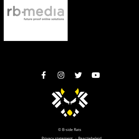
© B-side Rats
Privacy statement
Reactiebeleid