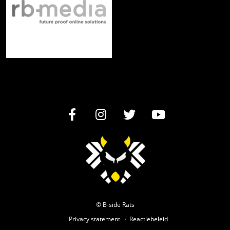
© B-side Rats
Privacy statement
Reactiebeleid