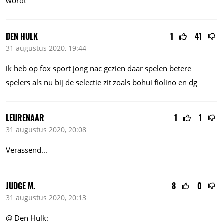
wordt
DEN HULK
1
41
31 augustus 2020, 19:44
ik heb op fox sport jong nac gezien daar spelen betere
spelers als nu bij de selectie zit zoals bohui fiolino en dg
LEURENAAR
1
1
31 augustus 2020, 20:08
Verassend...
JUDGE M.
8
0
31 augustus 2020, 20:13
@ Den Hulk: