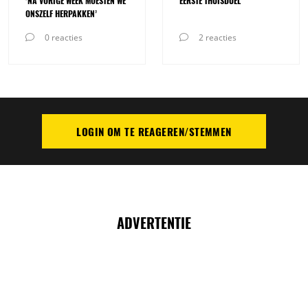
‘NA VORIGE WEEK MOESTEN WE
EERSTE THUISDUEL
ONSZELF HERPAKKEN’
0 reacties
2 reacties
LOGIN OM TE REAGEREN/STEMMEN
PLAATS REACTIE
ADVERTENTIE