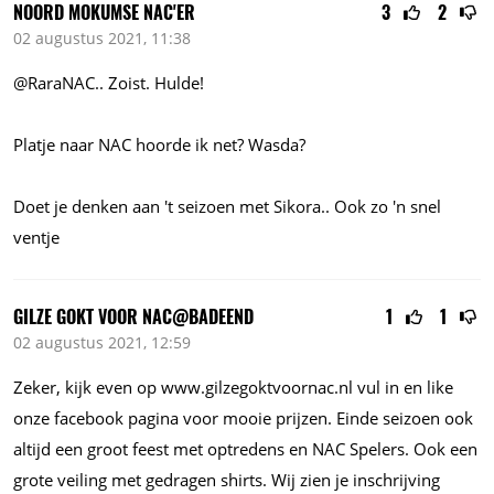
NOORD MOKUMSE NAC'ER
3
2
02 augustus 2021, 11:38
@RaraNAC.. Zoist. Hulde!
Platje naar NAC hoorde ik net? Wasda?
Doet je denken aan 't seizoen met Sikora.. Ook zo 'n snel
ventje
GILZE GOKT VOOR NAC@BADEEND
1
1
02 augustus 2021, 12:59
Zeker, kijk even op
www.gilzegoktvoornac.nl
vul in en like
onze facebook pagina voor mooie prijzen. Einde seizoen ook
altijd een groot feest met optredens en NAC Spelers. Ook een
grote veiling met gedragen shirts. Wij zien je inschrijving