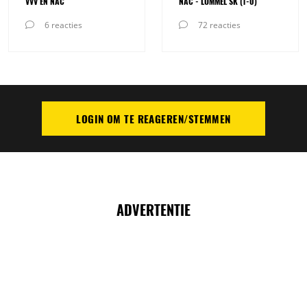
VVV EN NAC
NAC - LOMMEL SK (1-0)
6 reacties
72 reacties
LOGIN OM TE REAGEREN/STEMMEN
PLAATS REACTIE
ADVERTENTIE