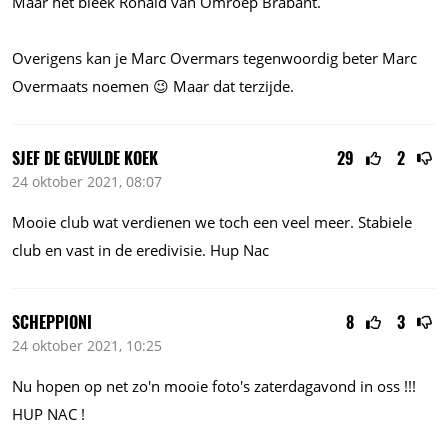
Maar het bleek Ronald van Omroep Brabant.
Overigens kan je Marc Overmars tegenwoordig beter Marc
Overmaats noemen 😉 Maar dat terzijde.
SJEF DE GEVULDE KOEK
29
2
24 oktober 2021, 08:07
Mooie club wat verdienen we toch een veel meer. Stabiele
club en vast in de eredivisie. Hup Nac
SCHEPPIONI
8
3
24 oktober 2021, 10:25
Nu hopen op net zo'n mooie foto's zaterdagavond in oss !!!
HUP NAC !