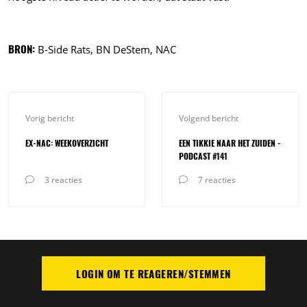
BRON:
B-Side Rats, BN DeStem, NAC
Vorig bericht
Volgend bericht
EX-NAC: WEEKOVERZICHT
EEN TIKKIE NAAR HET ZUIDEN -
PODCAST #141
3 reacties
7 reacties
LOGIN OM TE REAGEREN/STEMMEN
PLAATS REACTIE