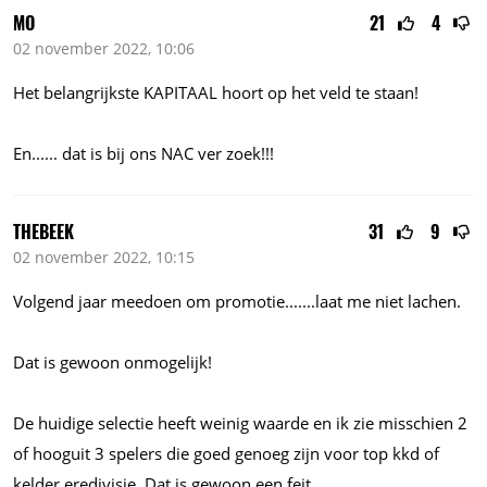
MO
21
4
02 november 2022, 10:06
Het belangrijkste KAPITAAL hoort op het veld te staan!
En......
dat is bij ons NAC ver zoek!!!
THEBEEK
31
9
02 november 2022, 10:15
Volgend jaar meedoen om
promotie.......laat
me niet lachen.
Dat is gewoon onmogelijk!
De huidige selectie heeft weinig waarde en ik zie misschien 2
of hooguit 3 spelers die goed genoeg zijn voor top kkd of
kelder eredivisie. Dat is gewoon een feit.