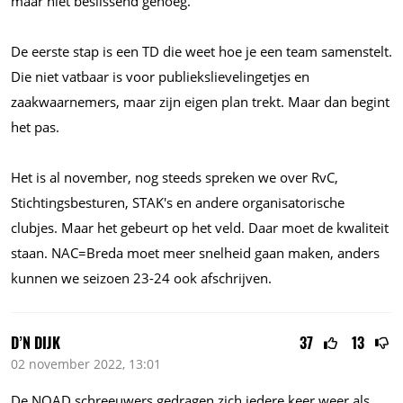
maar niet beslissend genoeg.
De eerste stap is een TD die weet hoe je een team samenstelt.
Die niet vatbaar is voor publiekslievelingetjes en
zaakwaarnemers, maar zijn eigen plan trekt. Maar dan begint
het pas.
Het is al november, nog steeds spreken we over RvC,
Stichtingsbesturen, STAK's en andere organisatorische
clubjes. Maar het gebeurt op het veld. Daar moet de kwaliteit
staan. NAC=Breda moet meer snelheid gaan maken, anders
kunnen we seizoen 23-24 ook afschrijven.
D’N DIJK
37
13
02 november 2022, 13:01
De NOAD schreeuwers gedragen zich iedere keer weer als