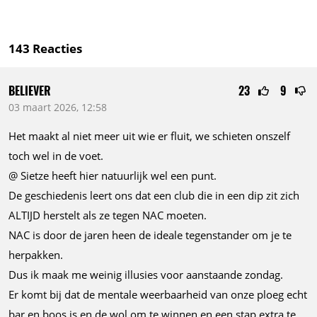
143
Reacties
BELIEVER
23
9
03 maart 2026, 12:58
Het maakt al niet meer uit wie er fluit, we schieten onszelf
toch wel in de voet.
@ Sietze heeft hier natuurlijk wel een punt.
De geschiedenis leert ons dat een club die in een dip zit zich
ALTIJD herstelt als ze tegen NAC moeten.
NAC is door de jaren heen de ideale tegenstander om je te
herpakken.
Dus ik maak me weinig illusies voor aanstaande zondag.
Er komt bij dat de mentale weerbaarheid van onze ploeg echt
bar en boos is en de wol om te winnen en een stap extra te