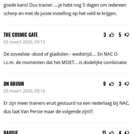
goede kans! Dus
trainer.....je
hebt nog 5 dagen om iedereen
scherp en met de juiste instelling op het veld te krijgen.
THE COSMIC GATE
3
5
03 maart 2026, 09:15
De zoveelste -dood of gladiolen -
wedstrijd....
En NAC O
i.c.m.
de momenten dat het
MOET....is
dodelijke combinatie
DN BRUUN
9
3
03 maart 2026, 09:16
Er zijn meer trainers eruit gestuurd na een nederlaag bij NAC,
dus laat Van Persie maar de volgende zijn!!!
BAOSJE
11
4