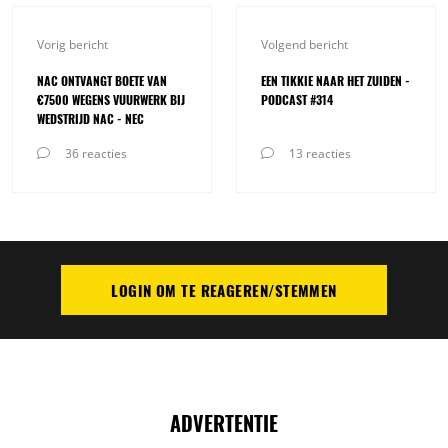
Vorig bericht
Volgend bericht
NAC ONTVANGT BOETE VAN
EEN TIKKIE NAAR HET ZUIDEN -
€7500 WEGENS VUURWERK BIJ
PODCAST #314
WEDSTRIJD NAC - NEC
36 reacties
13 reacties
LOGIN OM TE REAGEREN/STEMMEN
PLAATS REACTIE
ADVERTENTIE