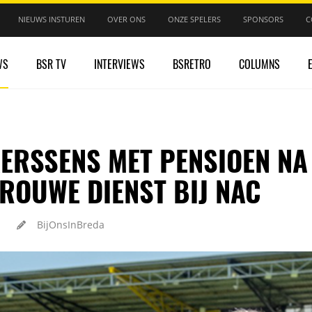
NIEUWS INSTUREN
OVER ONS
ONZE SPELERS
SPONSORS
C
WS
BSR TV
INTERVIEWS
BSRETRO
COLUMNS
AERSSENS MET PENSIOEN NA
TROUWE DIENST BIJ NAC
BijOnsInBreda