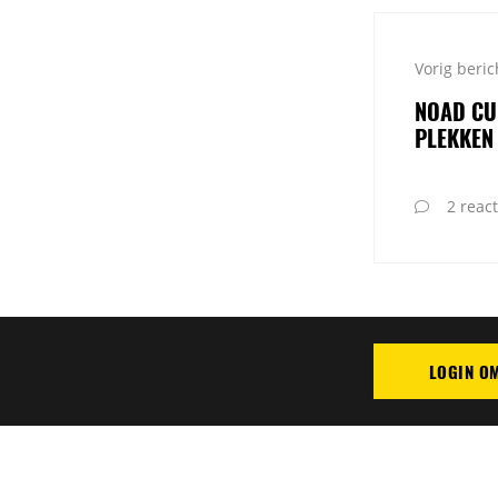
Vorig beric
NOAD CUP
PLEKKEN
2 react
LOGIN O
PLAATS REAC