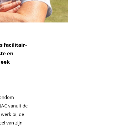
facilitair-
ste en
week
 rondom
 NAC vanuit de
 werk bij de
el van zijn