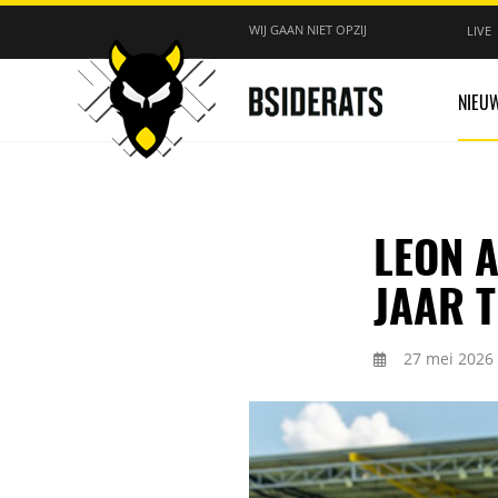
WIJ GAAN NIET OPZIJ
LIVE
NIEU
LEON 
JAAR 
27 mei 2026