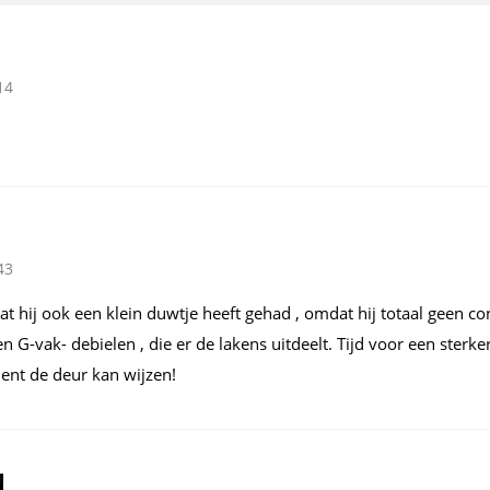
14
43
at hij ook een klein duwtje heeft gehad , omdat hij totaal geen co
 G-vak- debielen , die er de lakens uitdeelt. Tijd voor een sterke
ent de deur kan wijzen!
N