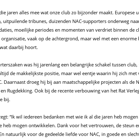
die jaren alles mee wat onze club zo bijzonder maakt. Europese u
, uitpuilende tribunes, duizenden NAC-supporters onderweg naa
aties, moeilijke periodes en momenten van verdriet binnen de clu
de organisatie, vaak op de achtergrond, maar wel met een enorme
 wat daarbij hoort.
terszaken was hij jarenlang een belangrijke schakel tussen club,
altijd de makkelijkste positie, maar wel eentje waarin hij zich met 
. Daarnaast droeg hij bij aan maatschappelijke projecten als de 
 Rugdekking. Ook bij de recente verbouwing van het Rat Verle
e bij.
 zegt: “Ik wil iedereen bedanken met wie ik al die jaren heb mog
e heb mogen ontwikkelen. Dank voor het vertrouwen, de steun en
 natuurlijk voor de gedeelde liefde voor NAC, in goede en slecht