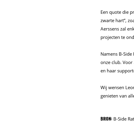
Een quote die pr
zwarte hart”, zo
Aerssens zal en
projecten te on
Namens B-Side Ra
onze club. Voor 
en haar support
Wij wensen Leon
genieten van al
BRON:
B-Side Ra