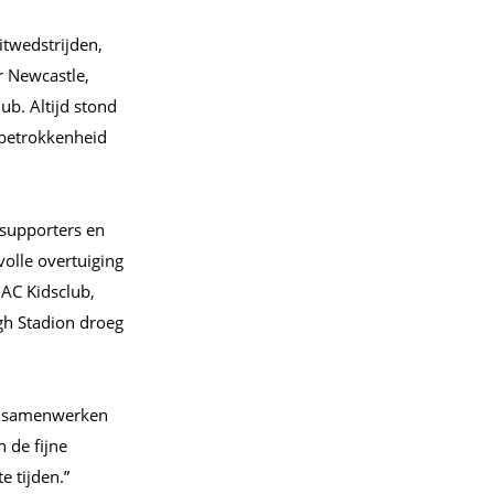
itwedstrijden,
r Newcastle,
b. Altijd stond
 betrokkenheid
 supporters en
volle overtuiging
NAC Kidsclub,
gh Stadion droeg
en samenwerken
 de fijne
e tijden.”