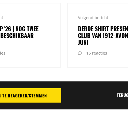
ht
Volgend bericht
 '26 | NOG TWEE
DERDE SHIRT PRESEN
 BESCHIKBAAR
CLUB VAN 1912-AVON
JUNI
ies
16 reacties
TERUG
M TE REAGEREN/STEMMEN
TIE