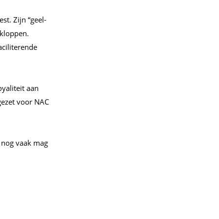
st. Zijn “geel-
 kloppen.
ciliterende
yaliteit aan
ngezet voor NAC
j nog vaak mag