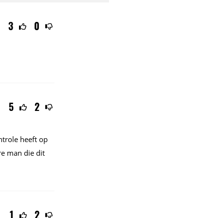
3
0
5
2
ntrole heeft op
re man die dit
1
2