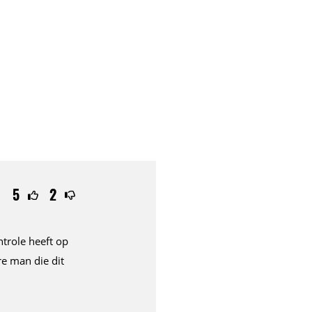
5
2
ntrole heeft op
re man die dit