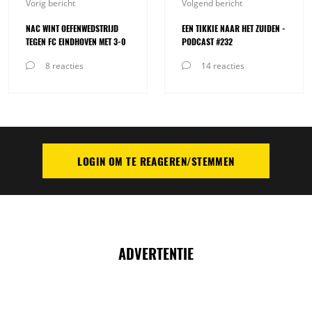
Vorig bericht
Volgend bericht
NAC WINT OEFENWEDSTRIJD
EEN TIKKIE NAAR HET ZUIDEN -
TEGEN FC EINDHOVEN MET 3-0
PODCAST #232
8 reacties
14 reacties
LOGIN OM TE REAGEREN/STEMMEN
PLAATS REACTIE
ADVERTENTIE