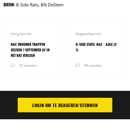
BRON:
B-Side Rats, BN DeStem
Vorig bericht
Volgend bericht
NAC VROUWEN TRAPPEN
B-SIDE STATS: NAC - AJAX (2-
SEIZOEN 7 SEPTEMBER AF IN
1)
HET RAT VERLEGH
15 reacties
94 reacties
LOGIN OM TE REAGEREN/STEMMEN
PLAATS REACTIE