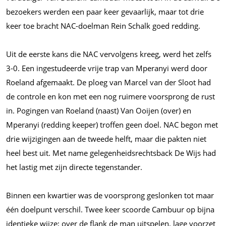
bezoekers werden een paar keer gevaarlijk, maar tot drie
keer toe bracht NAC-doelman Rein Schalk goed redding.
Uit de eerste kans die NAC vervolgens kreeg, werd het zelfs
3-0. Een ingestudeerde vrije trap van Mperanyi werd door
Roeland afgemaakt. De ploeg van Marcel van der Sloot had
de controle en kon met een nog ruimere voorsprong de rust
in. Pogingen van Roeland (naast) Van Ooijen (over) en
Mperanyi (redding keeper) troffen geen doel. NAC begon met
drie wijzigingen aan de tweede helft, maar die pakten niet
heel best uit. Met name gelegenheidsrechtsback De Wijs had
het lastig met zijn directe tegenstander.
Binnen een kwartier was de voorsprong geslonken tot maar
één doelpunt verschil. Twee keer scoorde Cambuur op bijna
identieke wijze; over de flank de man uitspelen, lage voorzet