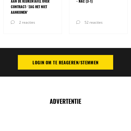
AAN DE KEUKENTAFEL OVER
- NAC (3-1)
CONTRACT: ‘ZAG HET NIET
AANKOMEN’
2 reacties
52 reacties
LOGIN OM TE REAGEREN/STEMMEN
PLAATS REACTIE
ADVERTENTIE