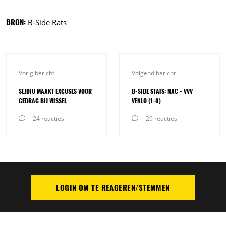
BRON:
B-Side Rats
Vorig bericht
Volgend bericht
SEJDIU MAAKT EXCUSES VOOR
B-SIDE STATS: NAC - VVV
GEDRAG BIJ WISSEL
VENLO (1-0)
24 reacties
29 reacties
LOGIN OM TE REAGEREN/STEMMEN
PLAATS REACTIE