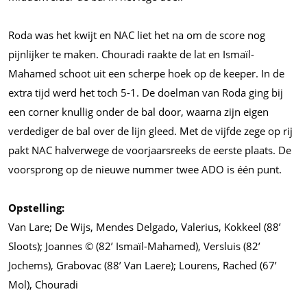
Roda was het kwijt en NAC liet het na om de score nog
pijnlijker te maken. Chouradi raakte de lat en Ismaïl-
Mahamed schoot uit een scherpe hoek op de keeper. In de
extra tijd werd het toch 5-1. De doelman van Roda ging bij
een corner knullig onder de bal door, waarna zijn eigen
verdediger de bal over de lijn gleed. Met de vijfde zege op rij
pakt NAC halverwege de voorjaarsreeks de eerste plaats. De
voorsprong op de nieuwe nummer twee ADO is één punt.
Opstelling:
Van Lare; De Wijs, Mendes Delgado, Valerius, Kokkeel (88’
Sloots); Joannes © (82’ Ismaïl-Mahamed), Versluis (82’
Jochems), Grabovac (88’ Van Laere); Lourens, Rached (67’
Mol), Chouradi