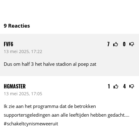
9
Reacties
FVF6
7
0
13 mei 2025, 17:22
Dus om half 3 het halve stadion al poep zat
HGMASTER
1
4
13 mei 2025, 17:05
Ik zie aan het programma dat de betrokken
supportersgeledingen aan alle leeftijden hebben
gedacht....
#schakeltcynismeweeruit