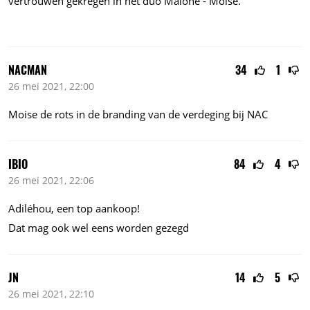
vertrouwen gekregen in het duo Malone - Moise.
NACMAN
34
1
26 mei 2021, 22:00
Moise de rots in de branding van de verdeging bij NAC
IBIO
84
4
26 mei 2021, 22:06
Adiléhou, een top aankoop!
Dat mag ook wel eens worden gezegd
JN
14
5
26 mei 2021, 22:10