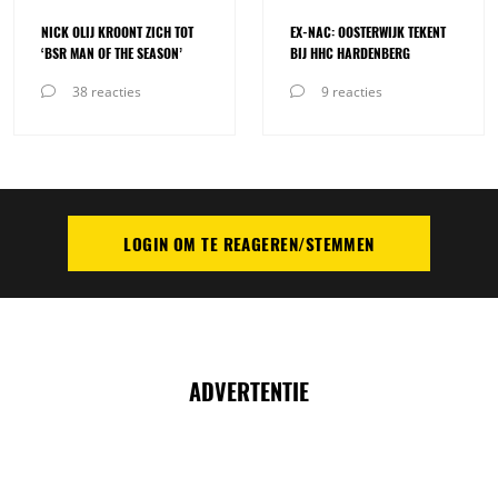
NICK OLIJ KROONT ZICH TOT
EX-NAC: OOSTERWIJK TEKENT
‘BSR MAN OF THE SEASON’
BIJ HHC HARDENBERG
38 reacties
9 reacties
LOGIN OM TE REAGEREN/STEMMEN
PLAATS REACTIE
ADVERTENTIE