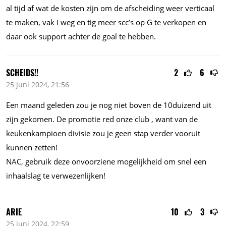
al tijd af wat de kosten zijn om de afscheiding weer verticaal
te maken, vak I weg en tig meer scc’s op G te verkopen en
daar ook support achter de goal te hebben.
SCHEIDS!!
2
6
25 juni 2024, 21:56
Een maand geleden zou je nog niet boven de 10duizend uit
zijn gekomen. De promotie red onze club , want van de
keukenkampioen divisie zou je geen stap verder vooruit
kunnen zetten!
NAC, gebruik deze onvoorziene mogelijkheid om snel een
inhaalslag te verwezenlijken!
ARIE
10
3
25 juni 2024, 22:59