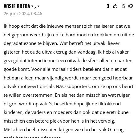
VOSJE BREDA ˣ ₓ ˣ
3
5
26 juni 2024, 08:46
Ik hoop echt dat die (nieuwe mensen) zich realiseren dat we
net gepromoveerd zijn en keihard moeten knokken om uit de
degradatiezone te blijven. Wat betreft het uitvak: liever
gisteren het oude uitvak terug dan vandaag. Ik heb al vaker
gezegd dat interactie met een uitvak de sfeer alleen maar ten
goede komt. Voor alle moraalridders betekent dat niet dat
het dan alleen maar vijandig wordt, maar een goed hoorbaar
uitvak motiveert ons als NAC-supporters, om ze op ons beurt
te willen overstemmen. En als het dan misschien wat ruiger
of grof wordt op vak G, beseffen hopelijk de tiktokkend
kinderen, de vaders en moeders dan ook dat de eretribune
misschien een betere plek voor hen is in het vervolg.
Misschien heel misschien krijgen we dan het vak G terug
zoals het jarengeleden was.