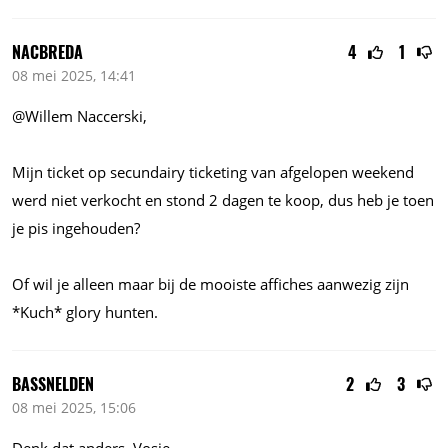
NACBREDA
4
1
08 mei 2025, 14:41
@Willem Naccerski,
Mijn ticket op secundairy ticketing van afgelopen weekend
werd niet verkocht en stond 2 dagen te koop, dus heb je toen
je pis ingehouden?
Of wil je alleen maar bij de mooiste affiches aanwezig zijn
*Kuch* glory hunten.
BASSNELDEN
2
3
08 mei 2025, 15:06
Denk dat anders, Vosje…