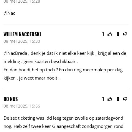
08 mei 2025, 15:28
@Nac
WILLEM NACCERSKI
1
0
08 mei 2025, 15:30
@NacBreda , denk je dat ik niet elke keer kijk , krijg alleen de
melding : geen kaarten beschikbaar .
En dan houdt het op toch ? En dan nog meermalen per dag
kijken , je weet maar nooit .
BO NUS
1
0
08 mei 2025, 15:56
De sec ticketing was idd leeg tegen zwolle op zaterdagvond
nog. Heb zelf twee keer G aangeschaft zondagmorgen rond