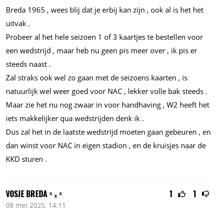
Breda 1965 , wees blij dat je erbij kan zijn , ook al is het het
uitvak .
Probeer al het hele seizoen 1 of 3 kaartjes te bestellen voor
een wedstrijd , maar heb nu geen pis meer over , ik pis er
steeds naast .
Zal straks ook wel zo gaan met de seizoens kaarten , is
natuurlijk wel weer goed voor NAC , lekker volle bak steeds .
Maar zie het nu nog zwaar in voor handhaving , W2 heeft het
iets makkelijker qua wedstrijden denk ik .
Dus zal het in de laatste wedstrijd moeten gaan gebeuren , en
dan winst voor NAC in eigen stadion , en de kruisjes naar de
KKD sturen .
VOSJE BREDA ˣ ₓ ˣ
1
1
08 mei 2025, 14:11