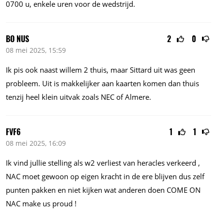
0700 u, enkele uren voor de wedstrijd.
BO NUS
2
0
08 mei 2025, 15:59
Ik pis ook naast willem 2 thuis, maar Sittard uit was geen
probleem. Uit is makkelijker aan kaarten komen dan thuis
tenzij heel klein uitvak zoals NEC of Almere.
FVF6
1
1
08 mei 2025, 16:09
Ik vind jullie stelling als w2 verliest van heracles verkeerd ,
NAC moet gewoon op eigen kracht in de ere blijven dus zelf
punten pakken en niet kijken wat anderen doen COME ON
NAC make us proud !