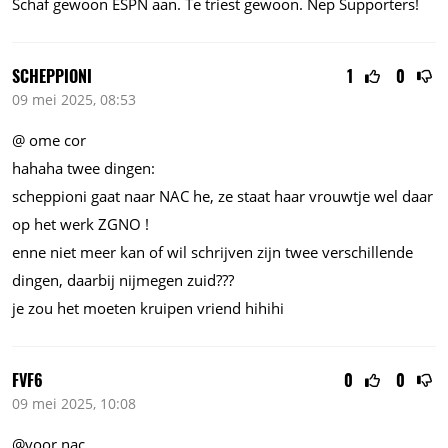
Schaf gewoon ESPN aan. Te triest gewoon. Nep Supporters!
SCHEPPIONI
1
0
09 mei 2025, 08:53
@ ome cor
hahaha twee dingen:
scheppioni gaat naar NAC he, ze staat haar vrouwtje wel daar
op het werk ZGNO !
enne niet meer kan of wil schrijven zijn twee verschillende
dingen, daarbij nijmegen zuid???
je zou het moeten kruipen vriend hihihi
FVF6
0
0
09 mei 2025, 10:08
@voor nac