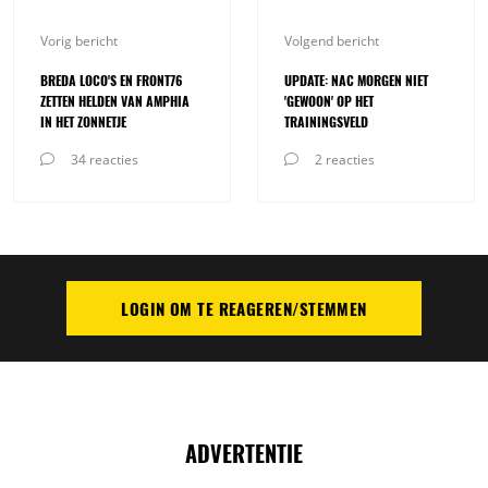
Vorig bericht
Volgend bericht
BREDA LOCO'S EN FRONT76
UPDATE: NAC MORGEN NIET
ZETTEN HELDEN VAN AMPHIA
'GEWOON' OP HET
IN HET ZONNETJE
TRAININGSVELD
34 reacties
2 reacties
LOGIN OM TE REAGEREN/STEMMEN
PLAATS REACTIE
ADVERTENTIE