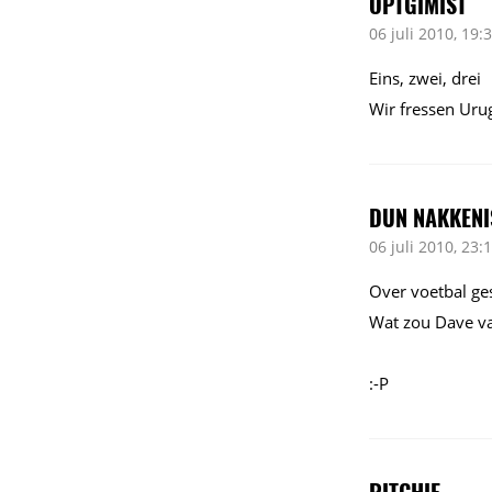
OPTGIMIST
06 juli 2010, 19:
Eins, zwei, drei
Wir fressen Uru
DUN NAKKENI
06 juli 2010, 23:
Over voetbal ge
Wat zou Dave v
:-P