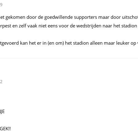
39
niet gekomen door de goedwillende supporters maar door uitschot
pest en zelf vaak niet eens voor de wedstrijden naar het stadion
itgevoerd kan het er in (en om) het stadion alleen maar leuker op
42
JE
GEK!!