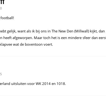
OTT
30
football!
hebt gelijk, want als ik bij ons in The New Den (Millwall) kijkt, dan 
en heeft afgeworpen. Maar toch het is een mindere sfeer dan eers
f klapvee wat de boventoon voert.
55
derland uitsluiten voor WK 2014 en 1018.