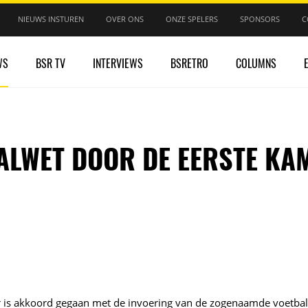
NIEUWS INSTUREN
OVER ONS
ONZE SPELERS
SPONSORS
C
WS
BSR TV
INTERVIEWS
BSRETRO
COLUMNS
ALWET DOOR DE EERSTE KA
 is akkoord gegaan met de invoering van de zogenaamde voetba