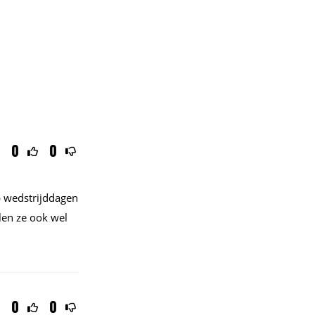
0
0
p wedstrijddagen
len ze ook wel
0
0