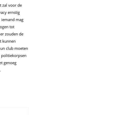
 zal voor de
acy ernstig
n; iemand mag
ogen tot
der zouden de
ft kunnen
 hun club moeten
 politiekorpsen
iet genoeg
.