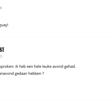
36
guay!
ST
13
sproken: ik heb een hele leuke avond gehad.
anavond gedaan hebben ?