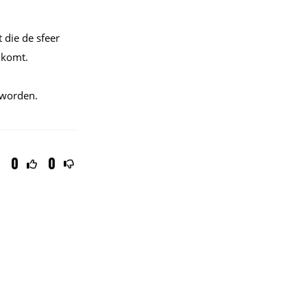
 die de sfeer
 komt.
 worden.
0
0