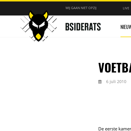
WIJ GAAN NIET OPZIJ
LIVE
NIEU
VOETB
6 juli 2010
De eerste kamer