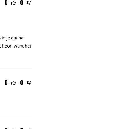
0
0
zie je dat het
t hoor, want het
0
0