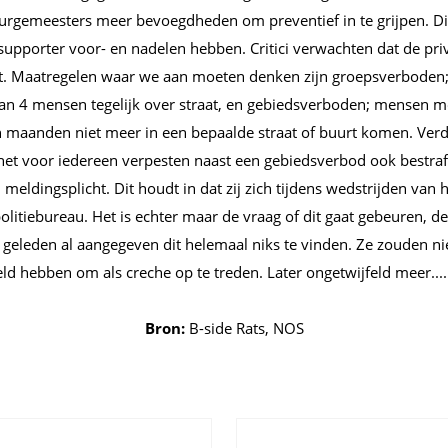
burgemeesters meer bevoegdheden om preventief in te grijpen. Dit
upporter voor- en nadelen hebben. Critici verwachten dat de priv
t. Maatregelen waar we aan moeten denken zijn groepsverbode
an 4 mensen tegelijk over straat, en gebiedsverboden; mensen m
maanden niet meer in een bepaalde straat of buurt komen. Ver
 het voor iedereen verpesten naast een gebiedsverbod ook bestra
eldingsplicht. Dit houdt in dat zij zich tijdens wedstrijden van
litiebureau. Het is echter maar de vraag of dit gaat gebeuren, de
 geleden al aangegeven dit helemaal niks te vinden. Ze zouden n
d hebben om als creche op te treden. Later ongetwijfeld meer....
Bron:
B-side Rats, NOS