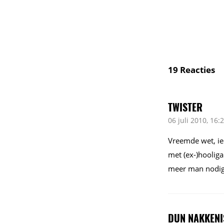
19
Reacties
TWISTER
06 juli 2010, 16:
Vreemde wet, ie
met (ex-)hoolig
meer man nodig
DUN NAKKENI