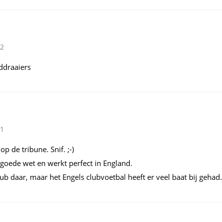
52
addraaiers
01
 de tribune. Snif. ;-)
goede wet en werkt perfect in England.
club daar, maar het Engels clubvoetbal heeft er veel baat bij gehad.