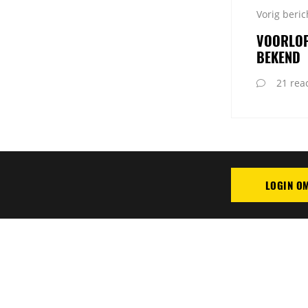
Vorig beric
VOORLOP
BEKEND
21 reac
LOGIN O
PLAATS REAC