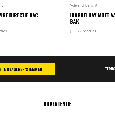
ht
Volgend bericht
IGE DIRECTIE NAC
IDABDELHAY MOET A
BAK
ties
27 reacties
TERUG
M TE REAGEREN/STEMMEN
TIE
ADVERTENTIE