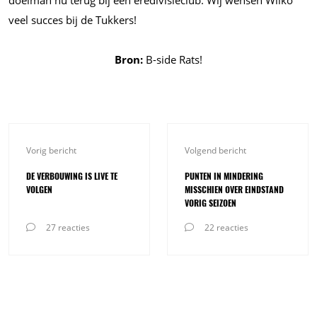
doelman nu terug bij een eredivisieclub. Wij wensen Wilko
veel succes bij de Tukkers!
Bron:
B-side Rats!
Vorig bericht
Volgend bericht
DE VERBOUWING IS LIVE TE
PUNTEN IN MINDERING
VOLGEN
MISSCHIEN OVER EINDSTAND
VORIG SEIZOEN
27 reacties
22 reacties