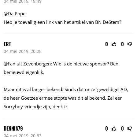
04 mei 2019, 19:49
@Da Pope
Heb je toevallig een link van het artikel van BN DeStem?
ERT
0
0
04 mei 2019, 20:28
@Fan uit Zevenbergen: Wie is de nieuwe sponsor? Ben
benieuwd eigenlijk.
Maar dit is al langer bekend: Sinds dat onze 'geweldige' AD,
de heer Goetzee ermee stopte was dit al bekend. Zal een
Sorryboy-vriendje zijn, denk ik
DENNIS79
0
0
04 mei 2019, 20:33