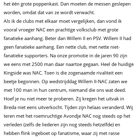
het één grote poppenkast. Dan moeten de messen geslepen
worden, omdat dat van ze wordt verwacht.
Als ik de clubs met elkaar moet vergelijken, dan vond ik
vooral vroeger NAC een prachtige volksclub met grote
fanatieke aanhang. Beter dan Willem II en PSV. Willem II had
geen fanatieke aanhang. Een nette club, met nette niet-
fanatieke supporters. Na onze promotie in de jaren 90 zijn
we eens met 2500 man daar naartoe gegaan. Heel de huidige
Kingside was NAC. Toen is die zogenaamde rivaliteit een
beetje begonnen. Op wedstrijddag Willem II-NAC zaten we
met 100 man in hun centrum, niemand die ons wat deed.
Hoef je nu niet meer te proberen. Zij kregen het uitvak in
Breda niet eens uitverkocht. Tijden zijn helaas veranderd. Wij
teren met het roemruchtige Avondje NAC nog steeds op het
verleden (zelfs de liederen zijn nog steeds hetzelfde) en
hebben flink ingeboet op fanatisme, waar zij met rasse