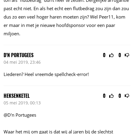
ton als “flutbedrag” durft neer te zetten. Dergelijke arrogantie
past echt niet. En als het echt een flutbedrag zou zijn dan zou
dus zo een veel hoger haren moeten zijn? Wel Peer11, kom
er maar in met je nieuwe hoofdsponsor voor een paar
miljoen.
D'N PORTUGEES
0
0
04 mei 2019, 23:46
Liederen? Heel vreemde spellcheck-error!
HEKSENKETEL
0
0
05 mei 2019, 00:13
@D'n Portugees
Waar het mij om gaat is dat wij al jaren bij de slechtst