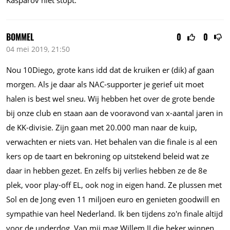
Kasparov niet stopt.
BOMMEL
0
0
04 mei 2019, 21:50
Nou 10Diego, grote kans idd dat de kruiken er (dik) af gaan
morgen. Als je daar als NAC-supporter je gerief uit moet
halen is best wel sneu. Wij hebben het over de grote bende
bij onze club en staan aan de vooravond van x-aantal jaren in
de KK-divisie. Zijn gaan met 20.000 man naar de kuip,
verwachten er niets van. Het behalen van die finale is al een
kers op de taart en bekroning op uitstekend beleid wat ze
daar in hebben gezet. En zelfs bij verlies hebben ze de 8e
plek, voor play-off EL, ook nog in eigen hand. Ze plussen met
Sol en de Jong even 11 miljoen euro en genieten goodwill en
sympathie van heel Nederland. Ik ben tijdens zo'n finale altijd
voor de underdog. Van mij mag Willem II die beker winnen