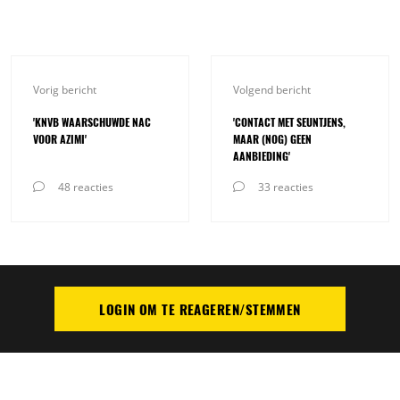
Vorig bericht
Volgend bericht
'KNVB WAARSCHUWDE NAC
'CONTACT MET SEUNTJENS,
VOOR AZIMI'
MAAR (NOG) GEEN
AANBIEDING'
48 reacties
33 reacties
LOGIN OM TE REAGEREN/STEMMEN
PLAATS REACTIE