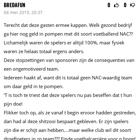
BREDAFUN
0
0
04 mei 2019, 20:37
Terecht dat deze gasten ermee kappen. Welk gezond bedrijf
ga hier nog geld in pompen met dit soort voetballend NAC??
Lichamelijk waren de spelers er altijd 100%, maar fysiek
waren ze helaas totaal ergens anders.
Deze stopzettingen van sponsoren zijn de consequenties van
een ongemotiveerd team.
Iedereen haakt af, want dit is totaal geen NAC-waardig team
om daar geld in te pompen.
‘T is toch te triest dat deze spelers nu pas beseffen dat t hun
pijn doe!
Flikker toch op, als ze vanaf t begin ervoor hadden gestreden,
dan had al deze shitzooi bespaart gebleven. Er zijn spelers
zijn die er schijt aan hebben....maar welke club wil dit soort
droeftoeters in zn team??? Einde voetbalcarrière voor n hoop!