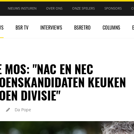
NIEUWS INSTUREN
OVER ONS
ONZE SPELERS
SPONSORS
C
WS
BSR TV
INTERVIEWS
BSRETRO
COLUMNS
 MOS: "NAC EN NEC
OENSKANDIDATEN KEUKEN
EN DIVISIE"
Da Pope