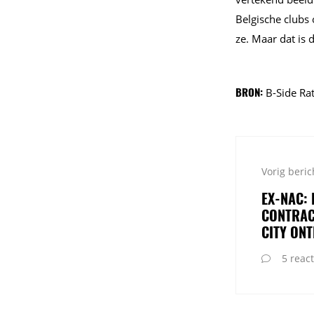
Belgische clubs
ze. Maar dat is
BRON:
B-Side Ra
Vorig beric
EX-NAC: 
CONTRAC
CITY ON
5 react