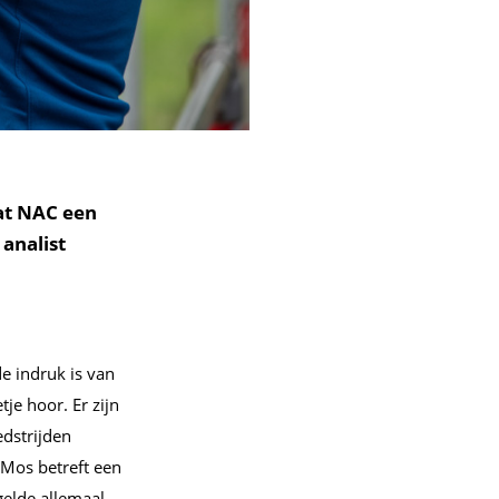
at NAC een
analist
e indruk is van
je hoor. Er zijn
edstrijden
 Mos betreft een
gelde allemaal