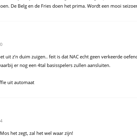
zoen. De Belg en de Fries doen het prima. Wordt een mooi seizoe
10
 niet uit z’n duim zuigen.. feit is dat NAC echt geen verkeerde oef
aarbij er nog een 4tal basisspelers zullen aansluiten.
ffie uit automaat
14
Mos het zegt, zal het wel waar zijn!