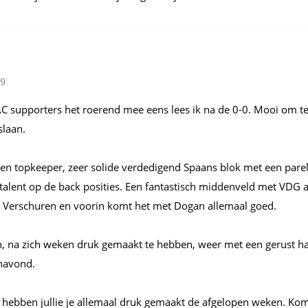
09
AC supporters het roerend mee eens lees ik na de 0-0. Mooi om te
slaan.
n topkeeper, zeer solide verdedigend Spaans blok met een parelt
talent op de back posities. Een fantastisch middenveld met VDG al
n Verschuren en voorin komt het met Dogan allemaal goed.
n, na zich weken druk gemaakt te hebben, weer met een gerust har
enavond.
t hebben jullie je allemaal druk gemaakt de afgelopen weken. Ko