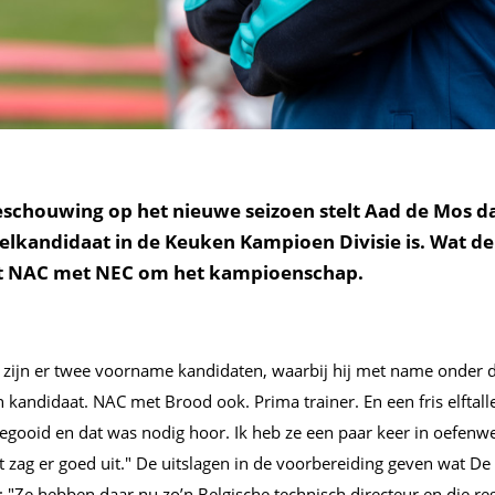
beschouwing op het nieuwe seizoen stelt Aad de Mos d
lkandidaat in de Keuken Kampioen Divisie is. Wat de 
jdt NAC met NEC om het kampioenschap.
zijn er twee voorname kandidaten, waarbij hij met name onder d
 kandidaat. NAC met Brood ook. Prima trainer. En een fris elftallet
gegooid en dat was nodig hoor. Ik heb ze een paar keer in oefenw
 zag er goed uit." De uitslagen in de voorbereiding geven wat De
 "Ze hebben daar nu zo’n Belgische technisch directeur en die re