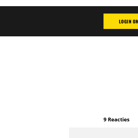
LOGIN O
PLAATS REAC
9
Reacties