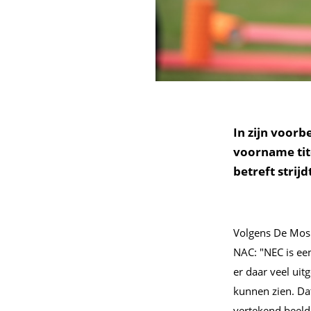
In zijn voor
voorname tite
betreft stri
Volgens De Mos 
NAC: "NEC is een
er daar veel uit
kunnen zien. Dat
vertekend beeld: