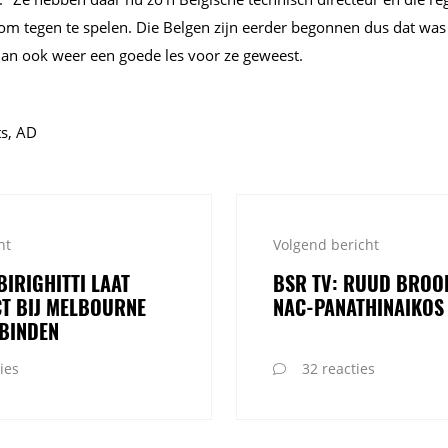
 om tegen te spelen. Die Belgen zijn eerder begonnen dus dat was
 dan ook weer een goede les voor ze geweest.
ts, AD
ht
Volgend bericht
BIRIGHITTI LAAT
BSR TV: RUUD BROO
T BIJ MELBOURNE
NAC-PANATHINAIKOS 
TBINDEN
ies
32 reacties