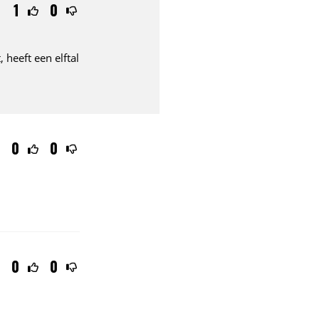
1
0
 heeft een elftal
0
0
0
0