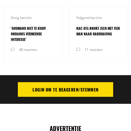
Vorig bericht
Volgend bericht
‘SOUMANO NIET TE KOOP,
NAC O15 KNOKT ZICH MET TIEN
ONDANKS VERMEENDE
MAN NAAR HANDHAVING
INTERESSE’
48 reacties
11 reacties
LOGIN OM TE REAGEREN/STEMMEN
PLAATS REACTIE
ADVERTENTIE