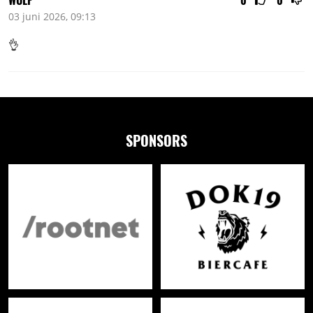
03 juni 2026, 09:13
👌
SPONSORS