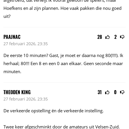
afgetroefd, dat verwijt ik vooral gewoon de spelers, maar
Hoefkens en al zijn plannen. Hoe vaak pakken die nou goed
uit?
PAAJNAC
28
2
27 februari 2026, 23:35
De eerste 10 minuten? Gast, je moet er daarna nog 80(!!!!). Ik
herhaal; 80!!! Een 8 en een 0 aan elkaar. Geen seconde maar
minuten.
THEODEN KING
31
0
27 februari 2026, 23:35
De verkeerde opstelling én de verkeerde instelling.
Twee keer afgeschminkt door de amateurs uit Velsen-Zuid.