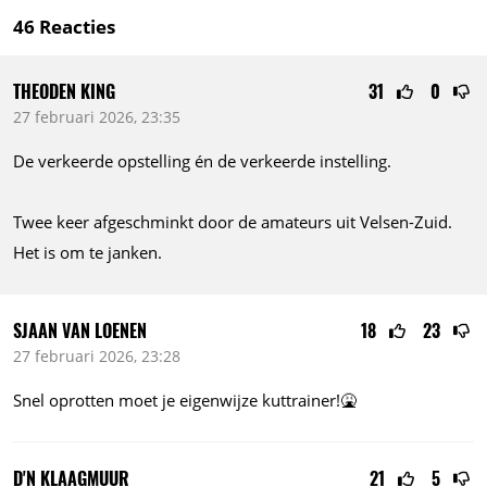
46
Reacties
THEODEN KING
31
0
27 februari 2026, 23:35
De verkeerde opstelling én de verkeerde instelling.
Twee keer afgeschminkt door de amateurs uit Velsen-Zuid.
Het is om te janken.
SJAAN VAN LOENEN
18
23
27 februari 2026, 23:28
Snel oprotten moet je eigenwijze kuttrainer!🤮
D'N KLAAGMUUR
21
5