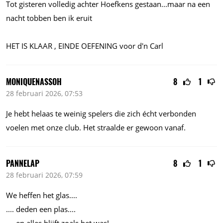
Tot gisteren volledig achter Hoefkens
gestaan...maar
na een
nacht tobben ben ik eruit
HET IS KLAAR , EINDE OEFENING voor d'n Carl
MONIQUENASSOH
8
1
28 februari 2026, 07:53
Je hebt helaas te weinig spelers die zich écht verbonden
voelen met onze club. Het straalde er gewoon vanaf.
PANNELAP
8
1
28 februari 2026, 07:59
We heffen het
glas....
....
deden een
plas....