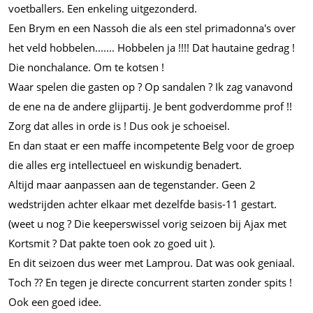
voetballers. Een enkeling uitgezonderd.
Een Brym en een Nassoh die als een stel primadonna's over
het veld
hobbelen.......
Hobbelen ja !!!! Dat hautaine gedrag !
Die nonchalance. Om te kotsen !
Waar spelen die gasten op ? Op sandalen ? Ik zag vanavond
de ene na de andere glijpartij. Je bent godverdomme prof !!
Zorg dat alles in orde is ! Dus ook je schoeisel.
En dan staat er een maffe incompetente Belg voor de groep
die alles erg intellectueel en wiskundig benadert.
Altijd maar aanpassen aan de tegenstander. Geen 2
wedstrijden achter elkaar met dezelfde basis-11 gestart.
(weet u nog ? Die keeperswissel vorig seizoen bij Ajax met
Kortsmit ? Dat pakte toen ook zo goed uit ).
En dit seizoen dus weer met Lamprou. Dat was ook geniaal.
Toch ?? En tegen je directe concurrent starten zonder spits !
Ook een goed idee.