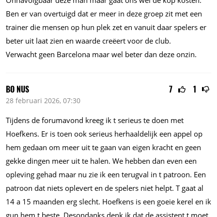
Onnavolgbaar deze man maar gaat ons wel de kop kosten.
Ben er van overtuigd dat er meer in deze groep zit met een
trainer die mensen op hun plek zet en vanuit daar spelers er
beter uit laat zien en waarde creëert voor de club.
Verwacht geen Barcelona maar wel beter dan deze onzin.
BO NUS
7
1
28 februari 2026, 07:30
Tijdens de forumavond kreeg ik t serieus te doen met
Hoefkens. Er is toen ook serieus herhaaldelijk een appel op
hem gedaan om meer uit te gaan van eigen kracht en geen
gekke dingen meer uit te halen. We hebben dan even een
opleving gehad maar nu zie ik een terugval in t patroon. Een
patroon dat niets oplevert en de spelers niet helpt. T gaat al
14 a 15 maanden erg slecht. Hoefkens is een goeie kerel en ik
gun hem t beste. Desondanks denk ik dat de assistent t moet