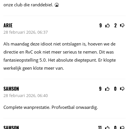
onze club die randdebiel. 🤮
ARIE
9
2
28 februari 2026, 06:37
Als maandag deze idioot niet ontslagen is, hoeven we de
directie en RvC ook niet meer serieus te nemen. Dit was
fantasieopstelling
5.0.
Het absolute dieptepunt. Er klopte
werkelijk geen klote meer van.
SAMSON
9
0
28 februari 2026, 06:40
Complete wanprestatie. Profvoetbal onwaardig.
SAMSON
11
0