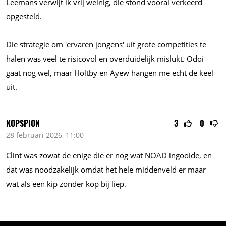
Leemans verwijt ik vrij weinig, die stond vooral verkeerd
opgesteld.
Die strategie om 'ervaren jongens' uit grote competities te
halen was veel te risicovol en overduidelijk mislukt. Odoi
gaat nog wel, maar Holtby en Ayew hangen me echt de keel
uit.
KOPSPION
3
0
28 februari 2026, 11:00
Clint was zowat de enige die er nog wat NOAD ingooide, en
dat was noodzakelijk omdat het hele middenveld er maar
wat als een kip zonder kop bij liep.