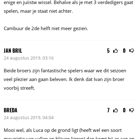
enige en juiistw wissel. Behalve als je met 3 verdedigers gaat
spelen, maar je staat niet achter.
Cambuur de 2de helft niet meer gezien.
JAN BRIL
5
0
24 augustus 2019, 03:16
Beide broers zijn fantastische spelers waar we dit seizoen
veel plezier aan gaan beleven. Ik denk dat Ivan zijn broer
voorbij streeft.
BREDA
7
0
24 augustus 2019, 04:04
Mooi wel, als Luca op de grond ligt (heeft wel een soort
mounirtje van vallen en blijven liggen) dan komt hij er aan en