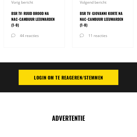
Vorig bericht
Volgend bericht
BSR TV: RUUD BROOD NA
BSR TV: GIOVANNI KORTE NA
NAC-CAMBUUR LEEUWARDEN
NAC-CAMBUUR LEEUWARDEN
(1-0)
(1-0)
44 reacties
11 reacties
LOGIN OM TE REAGEREN/STEMMEN
PLAATS REACTIE
ADVERTENTIE