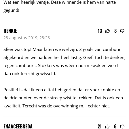
Wat een heerlijk ventje. Deze winnende is hem van harte
gegund!
HENKIE
13
8
23 augustus 2019, 23:26
Sfeer was top! Maar laten we wel zijn. 3 goals van cambuur
afgekeurd en we hadden het heel lastig. Geeft toch te denken;
tegen
cambuur...
Stokkers was wéér enorm zwak en werd
dan ook terecht gewisseld.
Positief is dat ik een elftal heb gezien dat er voor knokte en
de drie punten over de streep wist te trekken. Dat is ook een
kwaliteit. Terecht was de overwinning
m.i.
echter niet.
ENAACEEBREDA
21
6