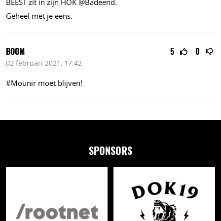
BEEST zit in zijn HOK @Badeend.
Geheel met je eens.
BOOM
5
0
02 februari 2021, 17:42
#Mounir moet blijven!
SPONSORS