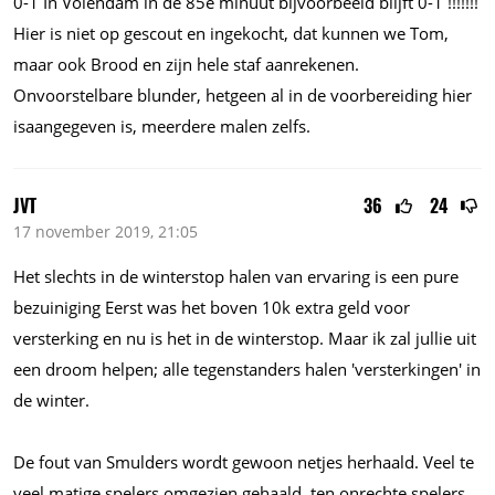
0-1 In Volendam in de 85e minuut bijvoorbeeld blijft 0-1 !!!!!!!
Hier is niet op gescout en ingekocht, dat kunnen we Tom,
maar ook Brood en zijn hele staf aanrekenen.
Onvoorstelbare blunder, hetgeen al in de voorbereiding hier
isaangegeven is, meerdere malen zelfs.
JVT
36
24
17 november 2019, 21:05
Het slechts in de winterstop halen van ervaring is een pure
bezuiniging Eerst was het boven 10k extra geld voor
versterking en nu is het in de winterstop. Maar ik zal jullie uit
een droom helpen; alle tegenstanders halen 'versterkingen' in
de winter.
De fout van Smulders wordt gewoon netjes herhaald. Veel te
veel matige spelers omgezien gehaald, ten onrechte spelers