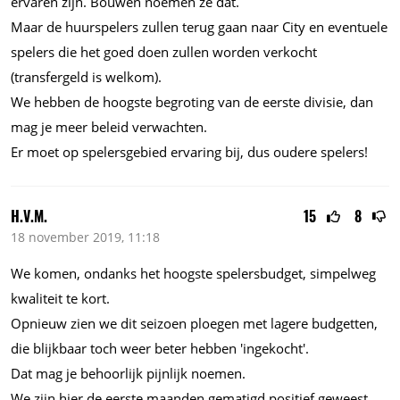
ervaren zijn. Bouwen noemen ze dat.
Maar de huurspelers zullen terug gaan naar City en eventuele
spelers die het goed doen zullen worden verkocht
(transfergeld is welkom).
We hebben de hoogste begroting van de eerste divisie, dan
mag je meer beleid verwachten.
Er moet op spelersgebied ervaring bij, dus oudere spelers!
H.V.M.
15
8
18 november 2019, 11:18
We komen, ondanks het hoogste spelersbudget, simpelweg
kwaliteit te kort.
Opnieuw zien we dit seizoen ploegen met lagere budgetten,
die blijkbaar toch weer beter hebben 'ingekocht'.
Dat mag je behoorlijk pijnlijk noemen.
We zijn hier de eerste maanden gematigd positief geweest