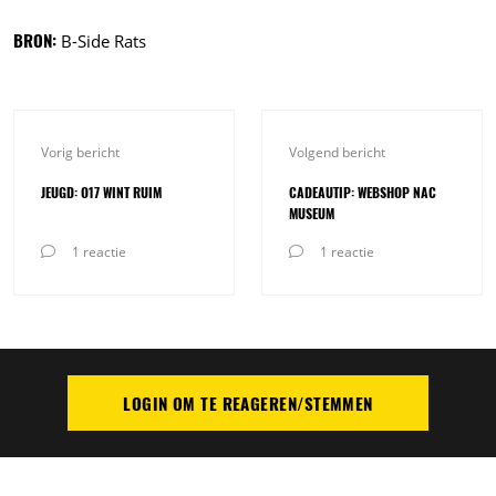
BRON:
B-Side Rats
Vorig bericht
Volgend bericht
JEUGD: O17 WINT RUIM
CADEAUTIP: WEBSHOP NAC
MUSEUM
1 reactie
1 reactie
LOGIN OM TE REAGEREN/STEMMEN
PLAATS REACTIE