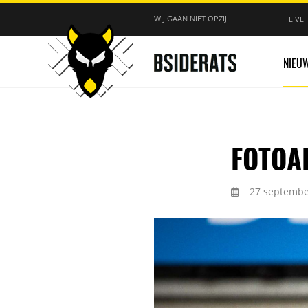
WIJ GAAN NIET OPZIJ
LIVE
NIEU
FOTOAL
27 septembe