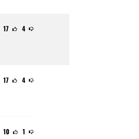
17
4
17
4
10
1