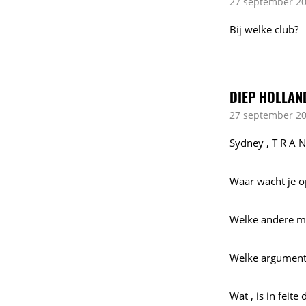
27 september 20
Bij welke club?
DIEP HOLLAN
27 september 20
Sydney , T R A N 
Waar wacht je o
Welke andere mog
Welke argumente
Wat , is in feit