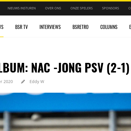
NIEUWS INSTUREN
OVER ONS
ONZE SPELERS
SPONSORS
C
WS
BSR TV
INTERVIEWS
BSRETRO
COLUMNS
BUM: NAC -JONG PSV (2-1)
r 2020
Eddy W