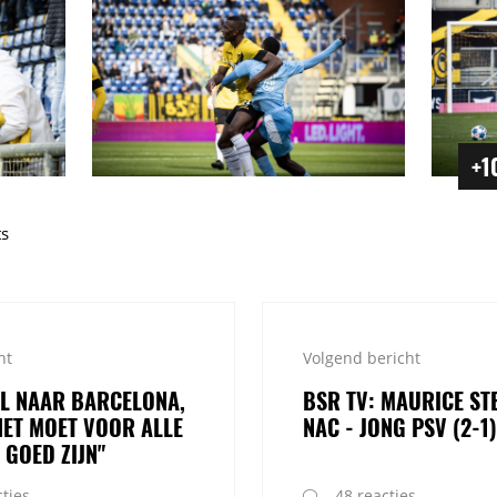
+1
ts
ht
Volgend bericht
IL NAAR BARCELONA,
BSR TV: MAURICE STE
HET MOET VOOR ALLE
NAC - JONG PSV (2-1)
 GOED ZIJN"
ties
48 reacties