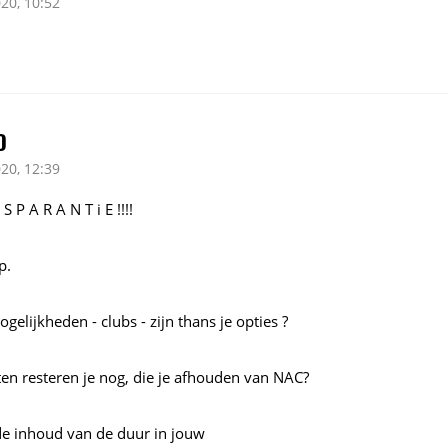
20, 10:52
D
20, 12:39
S P A R A N T i E !!!!
p.
elijkheden - clubs - zijn thans je opties ?
n resteren je nog, die je afhouden van NAC?
e de inhoud van de duur in jouw