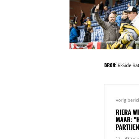
BRON:
B-Side Ra
Vorig beric
RIERA W
MAAR: "
PARTIJEN
48 reac