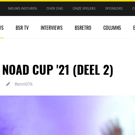
NIEUWS INSTUREN
OVER ONS
ONZE SPELERS
SPONSORS
C
WS
BSR TV
INTERVIEWS
BSRETRO
COLUMNS
 NOAD CUP '21 (DEEL 2)
Benn076