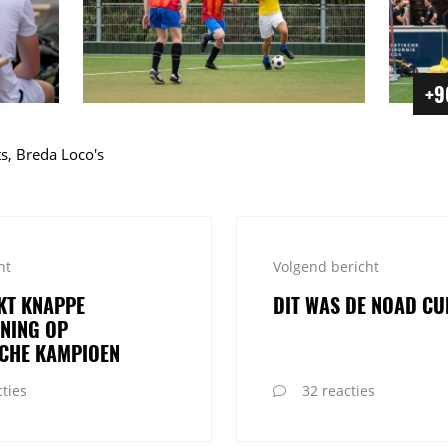
+9
ts, Breda Loco's
ht
Volgend bericht
KT KNAPPE
DIT WAS DE NOAD CUP
NING OP
SCHE KAMPIOEN
ties
32 reacties