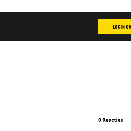
LOGIN O
PLAATS REAC
0
Reacties