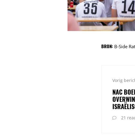
BRON:
B-Side Ra
Vorig beric
NAC BOE
OVERWIN
ISRAËLI
21 reac