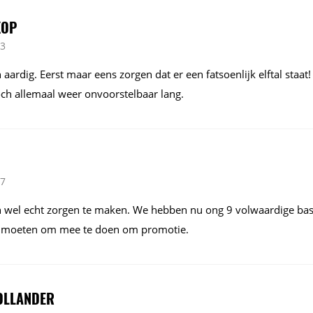
KOP
03
 aardig. Eerst maar eens zorgen dat er een fatsoenlijk elftal staat!
och allemaal weer onvoorstelbaar lang.
17
h wel echt zorgen te maken. We hebben nu ong 9 volwaardige basis
ij moeten om mee te doen om promotie.
OLLANDER