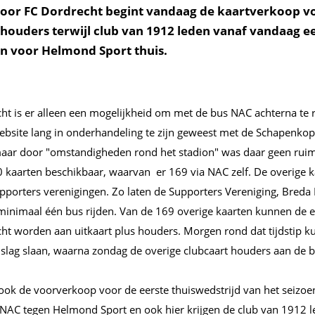
 Voor FC Dordrecht begint vandaag de kaartverkoop v
 houders terwijl club van 1912 leden vanaf vandaag e
 voor Helmond Sport thuis.
ht is er alleen een mogelijkheid om met de bus NAC achterna te 
ebsite lang in onderhandeling te zijn geweest met de Schapenko
ar door "omstandigheden rond het stadion" was daar geen ruimt
00 kaarten beschikbaar, waarvan er 169 via NAC zelf. De overige 
upporters verenigingen. Zo laten de Supporters Vereniging, Breda
 minimaal één bus rijden. Van de 169 overige kaarten kunnen de 
ht worden aan uitkaart plus houders. Morgen rond dat tijdstip k
slag slaan, waarna zondag de overige clubcaart houders aan de be
 ook de voorverkoop voor de eerste thuiswedstrijd van het seizoe
 NAC tegen Helmond Sport en ook hier krijgen de club van 1912 