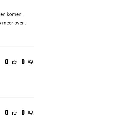
uden komen.
s meer over .
0
0
0
0