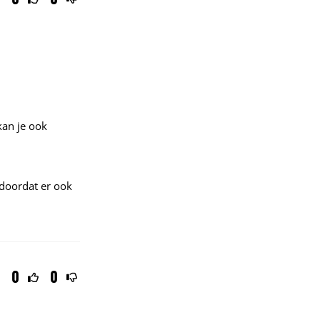
kan je ook
r doordat er ook
0
0