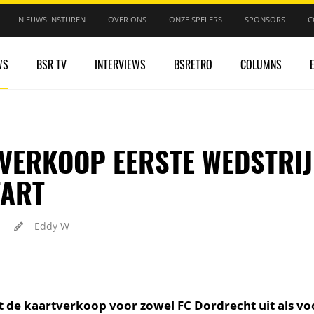
NIEUWS INSTUREN
OVER ONS
ONZE SPELERS
SPONSORS
C
WS
BSR TV
INTERVIEWS
BSRETRO
COLUMNS
VERKOOP EERSTE WEDSTRI
TART
Eddy W
t de kaartverkoop voor zowel FC Dordrecht uit als v