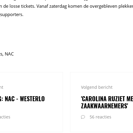
an de losse tickets. Vanaf zaterdag komen de overgebleven plekke
 supporters.
ts, NAC
ht
Volgend bericht
G: NAC - WESTERLO
'CAROLINA RUZIET M
ZAAKWAARNEMERS'
cties
56 reacties