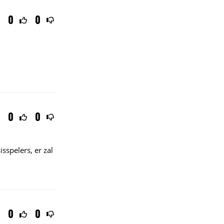
0
0
0
0
spelers, er zal
0
0