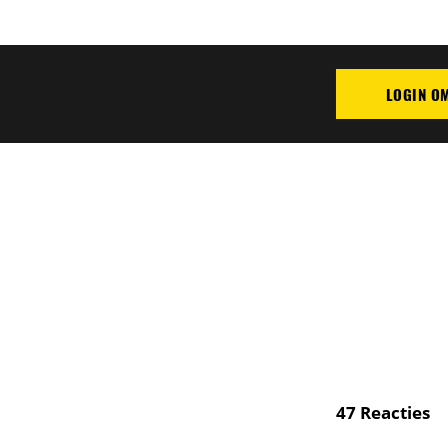
LOGIN O
PLAATS REAC
47
Reacties