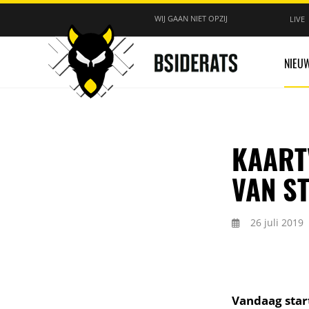
WIJ GAAN NIET OPZIJ
LIVE
NIEU
KAART
VAN S
26 juli 2019
Vandaag star