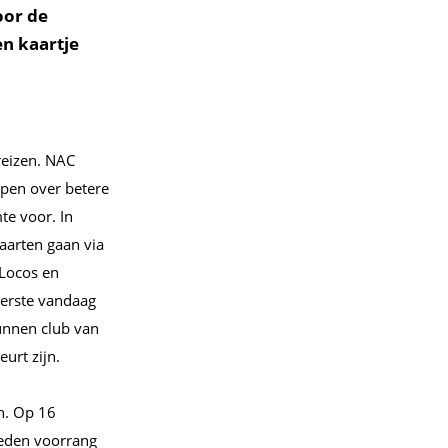
oor de
en kaartje
reizen. NAC
ppen over betere
e voor. In
kaarten gaan via
 Locos en
eerste vandaag
unnen club van
urt zijn.
n. Op 16
leden voorrang