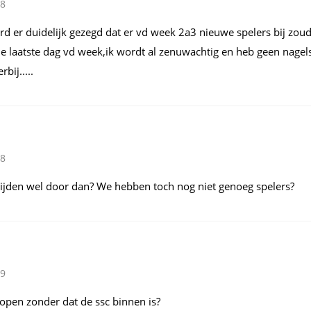
18
rd er duidelijk gezegd dat er vd week 2a3 nieuwe spelers bij zo
de laatste dag vd week,ik wordt al zenuwachtig en heb geen nagel
bij.....
28
ijden wel door dan? We hebben toch nog niet genoeg spelers?
29
kopen zonder dat de ssc binnen is?