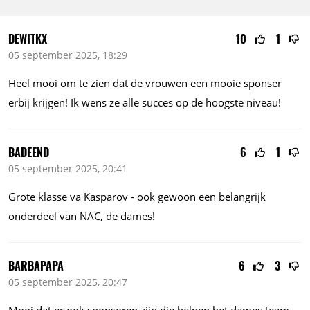
DEWITKX
10
1
05 september 2025, 18:29
Heel mooi om te zien dat de vrouwen een mooie sponser
erbij krijgen! Ik wens ze alle succes op de hoogste niveau!
BADEEND
6
1
05 september 2025, 20:41
Grote klasse va Kasparov - ook gewoon een belangrijk
onderdeel van NAC, de dames!
BARBAPAPA
6
3
05 september 2025, 20:47
Mooi dat er ook sponsoren zijn die helpen het dames team