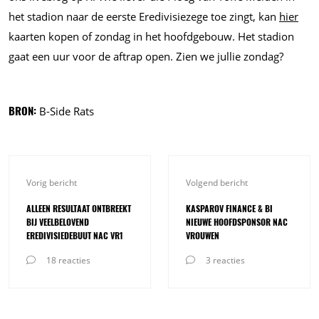
het stadion naar de eerste Eredivisiezege toe zingt, kan
hier
kaarten kopen of zondag in het hoofdgebouw. Het stadion
gaat een uur voor de aftrap open. Zien we jullie zondag?
BRON:
B-Side Rats
Vorig bericht
Volgend bericht
ALLEEN RESULTAAT ONTBREEKT
KASPAROV FINANCE & BI
BIJ VEELBELOVEND
NIEUWE HOOFDSPONSOR NAC
EREDIVISIEDEBUUT NAC VR1
VROUWEN
18 reacties
3 reacties