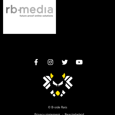
© B-side Rats
Privacy statement
Reactiebeleid