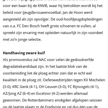
voor een baan bij de KNVB, waar hij betrokken wordt bij het
beleid voor (jeugd)vrouwenvoetbal. Jan de Hoon werd
aangesteld als zijn opvolger. De oud-hoofdjeugdopleidingen
van o.a. FC Den Bosch heeft grote schoenen te vullen, al
spreekt zijn ervaring met opleiden natuurlijk in zijn voordeel
met zo’n jonge selectie.
Handhaving zware kuif
Als promovendus zal NAC voor velen de gedoodverfde
degradatiekandidaat zijn. In het laatste blok van de
voorbereiding liet de ploeg echter zien dat er echt wel
kwaliteit in de ploeg zit. Oefenwedstrijden tegen KV Mechelen
(3-0), KRC Genk (4-1), OH Leuven (3-0), FC Rijnvogels (4-1),
AZ/Jong AZ (6-4) en Excelsior (4-2) werden allemaal
gewonnen. De Rotterdammers eindigden afgelopen seizoen
op de laatste plaats in de Eredivisie en zal dus één van de