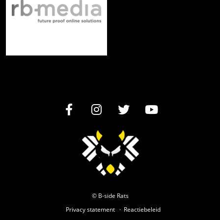
© B-side Rats
Privacy statement
Reactiebeleid