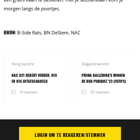
morgen langs de poortjes.
BRON:
B-Side Rats, BN DeStem, NAC
Vorig bericht
Volgend bericht
NAC O21 BEKERT VERDER, O18
PRIMA BALLERINA'S WINNEN
EN O16 UITGESCHAKELD
DE BSR PUBQUIZ '23 (FOTO'S)
0 reacties
37 reacties
LOGIN OM TE REAGEREN/STEMMEN
PLAATS REACTIE