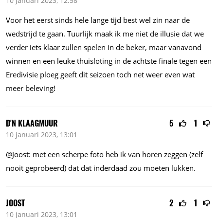
10 januari 2023, 12:58
Voor het eerst sinds hele lange tijd best wel zin naar de
wedstrijd te gaan. Tuurlijk maak ik me niet de illusie dat we
verder iets klaar zullen spelen in de beker, maar vanavond
winnen en een leuke thuisloting in de achtste finale tegen een
Eredivisie ploeg geeft dit seizoen toch net weer even wat
meer beleving!
D'N KLAAGMUUR
5
1
10 januari 2023, 13:01
@Joost: met een scherpe foto heb ik van horen zeggen (zelf
nooit geprobeerd) dat dat inderdaad zou moeten lukken.
JOOST
2
1
10 januari 2023, 13:01