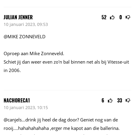
JULIAN JENNER
52
0
10 januari 2023, 09:53
@MIKE ZONNEVELD
Oproep aan Mike Zonneveld.
Schiet jij dan weer even zo'n bal binnen net als bij Vitesse-uit
in 2006.
NACHORECA1
6
33
10 januari 2023, 10:15
@
canjels...drink
jij heel de dag door? Geniet nog van de
rooij....hahahahahaha
,erger me kapot aan die ballerina.