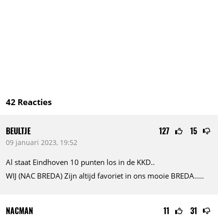
42
Reacties
BEULTJE
127
15
09 januari 2023, 19:52
Al staat Eindhoven 10 punten los in de KKD..
WIJ (NAC BREDA) Zijn altijd favoriet in ons mooie
BREDA.....
NACMAN
11
31