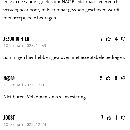
en van de
sande...goeie
voor NAC Breda, maar iedereen is
vervangbaar hoor, mits er maar gewoon geschoven wordt
met acceptabele
bedragen...
JEZUS IS HIER
7
4
10 januari 2023, 11:59
Sommigen hier hebben gesnoven met acceptabele bedragen.
N@©
5
9
10 januari 2023, 12:01
Niet huren. Volkomen zinloze investering.
JOOST
7
1
10 januari 2023, 12:24