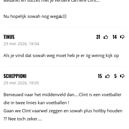
Nu hopelijk sowah nog weg🙏🏻
TINUS
31
14
29 mei 2026, 18:04
Als je vind dat sowah weg moet heb je er iig weinig kijk op
SCHEPPIONI
15
5
29 mei 2026, 18:05
Benieuwd naar het middenveld
dan....Clint
is een voetballer
die in twee linies kan voetballen !
Gaan we Clint vaarwel zeggen en sowah plus holtby houden
?? Nee toch
zeker....