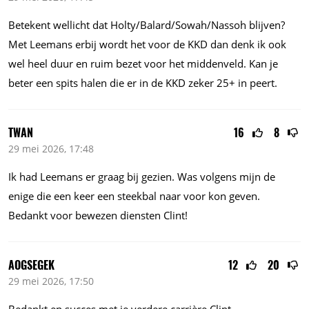
Betekent wellicht dat Holty/Balard/Sowah/Nassoh blijven?
Met Leemans erbij wordt het voor de KKD dan denk ik ook
wel heel duur en ruim bezet voor het middenveld. Kan je
beter een spits halen die er in de KKD zeker 25+ in peert.
TWAN
16
8
29 mei 2026, 17:48
Ik had Leemans er graag bij gezien. Was volgens mijn de
enige die een keer een steekbal naar voor kon geven.
Bedankt voor bewezen diensten Clint!
AOGSEGEK
12
20
29 mei 2026, 17:50
Bedankt en succes met je verdere carrière Clint…