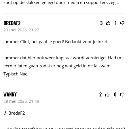
zout op de slakken gelegd door media en supporters zeg…
BREDAF2
3
1
29 mei 2026, 21:22
Jammer Clint, het gaat je goed! Bedankt voor je inzet.
Jammer dat hier ook weer kapitaal wordt vernietigd. Had m
eerder laten gaan zodat er nog wat geld in de la kwam.
Typisch Nac.
WANNY
2
0
29 mei 2026, 21:49
@ BredaF2
Hij wilde transfervrij weg. Hoe verdienen we er dan geld aan?