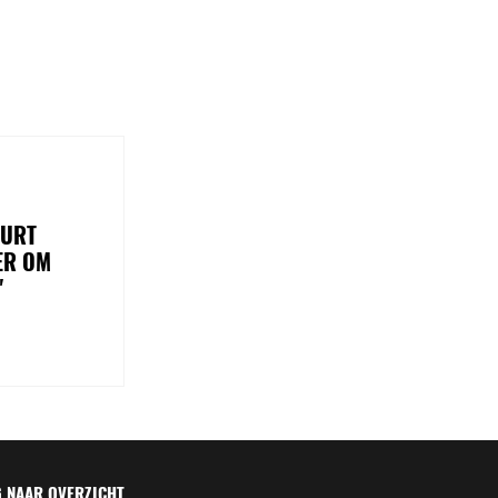
UURT
ER OM
"
 NAAR OVERZICHT