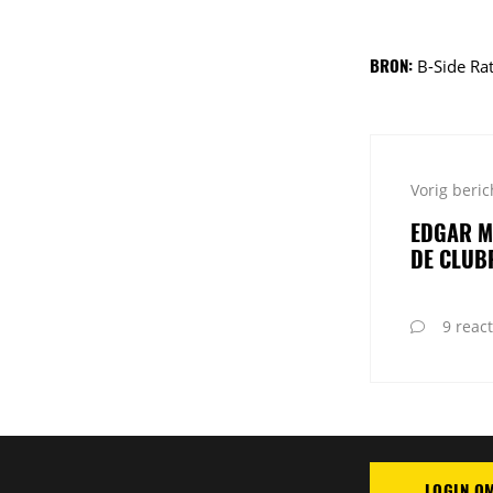
BRON:
B-Side Rat
Vorig beric
EDGAR M
DE CLUB
9 react
LOGIN O