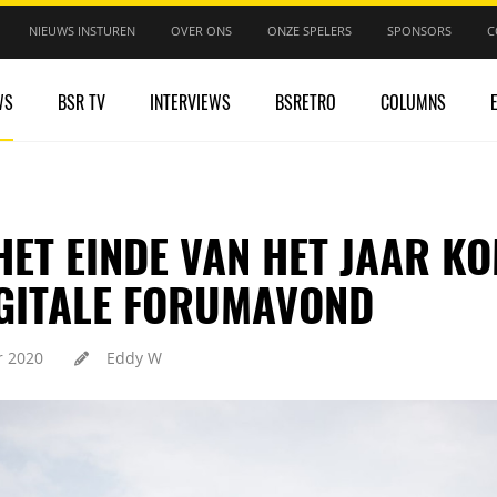
NIEUWS INSTUREN
OVER ONS
ONZE SPELERS
SPONSORS
C
WS
BSR TV
INTERVIEWS
BSRETRO
COLUMNS
ET EINDE VAN HET JAAR KO
IGITALE FORUMAVOND
 2020
Eddy W