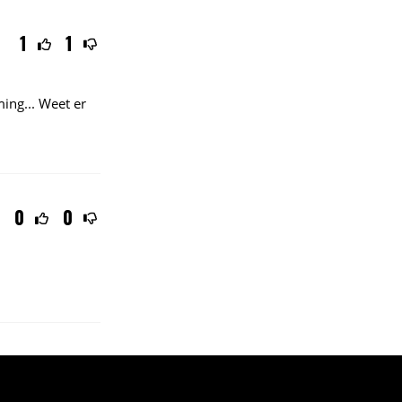
1
1
ing...
Weet er
0
0