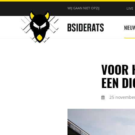
WIJ GAAN NIET OPZIJ
LIVE
NIEU
VOOR H
EEN D
25 november