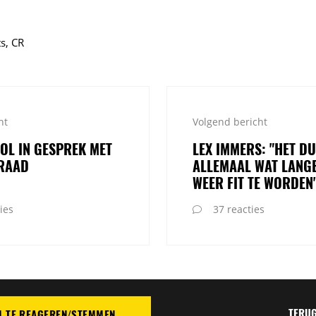
s, CR
ht
Volgend bericht
OL IN GESPREK MET
LEX IMMERS: "HET D
RAAD
ALLEMAAL WAT LANG
WEER FIT TE WORDEN
ies
37 reacties
TERUG
M TE REAGEREN/STEMMEN