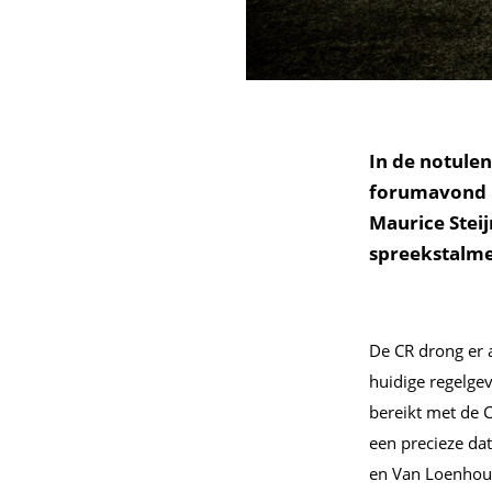
In de notulen
forumavond k
Maurice Stei
spreekstalmee
De CR drong er
huidige regelgev
bereikt met de C
een precieze da
en Van Loenhout