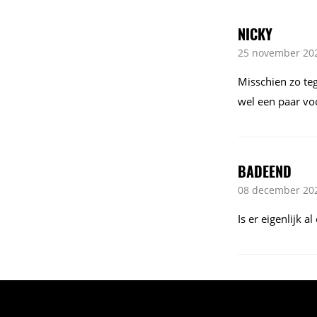
NICKY
25 november 202
Misschien zo teg
wel een paar voo
BADEEND
08 december 202
Is er eigenlijk 