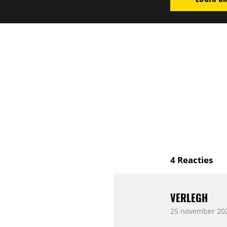
PLAATS REAC
4
Reacties
VERLEGH
25 november 202