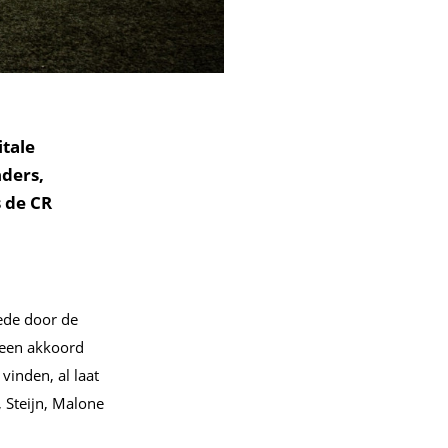
itale
ders,
s de CR
ede door de
r een akkoord
vinden, al laat
 Steijn, Malone