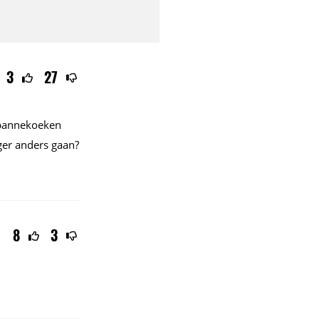
3
27
e pannekoeken
ger anders gaan?
8
3