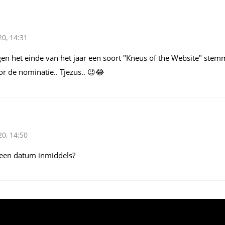
0, 14:31
en het einde van het jaar een soort "Kneus of the Website"
stemm
r de nominatie.. Tjezus.. 😉😂
0, 14:50
al een datum inmiddels?