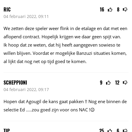
RIC
16
8
04 februari 2022, 09:11
We zetten deze speler weer flink in de etalage en dat met een
aflopend contract. Hopelijk krijgen we daar geen spijt van.
Ik hoop dat ze weten, dat hij heeft aangegeven sowieso te
willen blijven. Voordat er mogelijke Banzuzi situaties komen,
al lijkt dat nog net op tijd goed te komen.
SCHEPPIONI
9
12
04 februari 2022, 09:17
Hopen dat Agougil de kans gaat pakken !! Nog ene binnen de
selectie Ed
.....zou
goed zijn voor ons NAC !😉
TIP
25
6