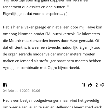
“Hij moet zijn spel nog gaan koppelen aan iets meer
rendement qua assists en doelpunten. "
Eigenlijk geldt dat voor alle
spelers...
;-)
Het is hier al vaker gezegd en niet alleen door mij: Haye kon
omhoog klimmen omdat ElAllouchi vertrok. De kilometers
die Mounir maakte werden ineens door Haye gemaakt. Of
dat efficient is, is weer een tweede, natuurlijk. Eigenlijk zou
de organiserende middenvelder minder meters moeten
maken en iemand als stofzuiger naast hem moeten hebben.
Agougil in combinatie met Cagro bijvoorbeeld.
RV
17
2
04 februari 2022, 10:06
Het is een beetje noodgedwongen maar vind het geweldig
om weer eigen jeugd te zien en Hellemons levert goed werk.